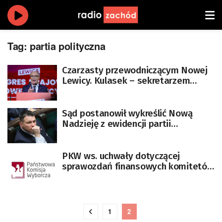
Tag:
partia polityczna
Czarzasty przewodniczącym Nowej
Lewicy. Kulasek – sekretarzem
generalnym [AKTUALIZACJA]
Sąd postanowił wykreślić Nową
Nadzieję z ewidencji partii
politycznych
PKW ws. uchwały dotyczącej
sprawozdań finansowych komitetów
wyborczych
1
2