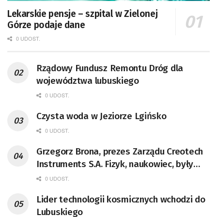
Lekarskie pensje – szpital w Zielonej
Górze podaje dane
0 UDOST.
Rządowy Fundusz Remontu Dróg dla
województwa lubuskiego
0 UDOST.
Czysta woda w Jeziorze Lgińsko
0 UDOST.
Grzegorz Brona, prezes Zarządu Creotech
Instruments S.A. Fizyk, naukowiec, były
pracownik CERN w Genewie,
0 UDOST.
przedsiębiorca i nauczyciel akademicki,
Lider technologii kosmicznych wchodzi do
doktor habilitowany nauk fizycznych,
Lubuskiego
koordynator Rady Sektorowej ds.