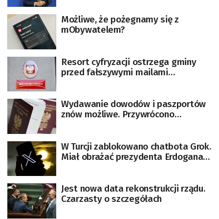
Możliwe, że pożegnamy się z
mObywatelem?
Resort cyfryzacji ostrzega gminy
przed fałszywymi mailami
podszywającymi się pod
ministerstwo
Wydawanie dowodów i paszportów
znów możliwe. Przywrócono
działanie Rejestru Systemów
Państwowych
W Turcji zablokowano chatbota Grok.
Miał obrażać prezydenta Erdogana
[AKTUALIZACJA]
Jest nowa data rekonstrukcji rządu.
Czarzasty o szczegółach