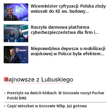
Wiceminister cyfryzacji: Polska złoży
wniosek do KE ws. budowy
gigafabryki AI
Ruszyła darmowa platforma
cyberbezpieczeństwa dla firm i
obywateli
Nieprawdziwa depesza o mobilizacji
wojskowej w Polsce była efektem
rosyjskiego ataku na Polską Agencję
Prasową [AKTUALIZOWANY]
najnowsze z Lubuskiego
Freestyle na dwóch kółkach. W Gorzowie ruszył Puchar
Polski BMX
Część mieszkań w Gorzowie Wlkp. już gotowa