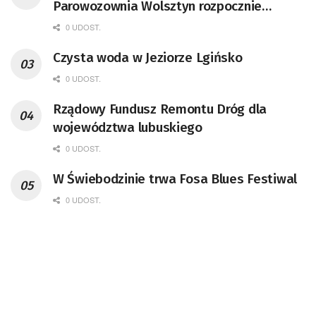
Parowozownia Wolsztyn rozpocznie
remont unikatowego Tr5-65
0 UDOST.
Czysta woda w Jeziorze Lgińsko
0 UDOST.
Rządowy Fundusz Remontu Dróg dla
województwa lubuskiego
0 UDOST.
W Świebodzinie trwa Fosa Blues Festiwal
0 UDOST.