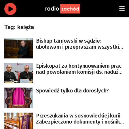
Tag:
księża
Biskup tarnowski w sądzie:
ubolewam i przepraszam wszystkie
osoby skrzywdzone
Episkopat za kontynuowaniem prac
nad powołaniem komisji ds. nadużyć
seksualnych duchownych
Spowiedź tylko dla dorosłych?
Przeszukania w sosnowieckiej kurii.
Zabezpieczono dokumenty i nośniki
danych