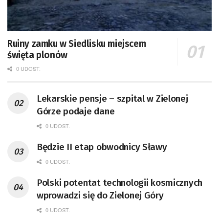
Ruiny zamku w Siedlisku miejscem
święta plonów
0 UDOST.
Lekarskie pensje – szpital w Zielonej
Górze podaje dane
0 UDOST.
Będzie II etap obwodnicy Sławy
0 UDOST.
Polski potentat technologii kosmicznych
wprowadzi się do Zielonej Góry
0 UDOST.