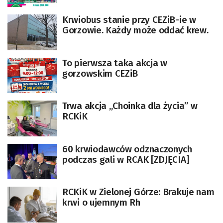
Krwiobus stanie przy CEZiB-ie w
Gorzowie. Każdy może oddać krew.
To pierwsza taka akcja w
gorzowskim CEZiB
Trwa akcja „Choinka dla życia” w
RCKiK
60 krwiodawców odznaczonych
podczas gali w RCAK [ZDJĘCIA]
RCKiK w Zielonej Górze: Brakuje nam
krwi o ujemnym Rh