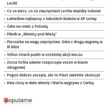
Lechii
Co za mecz, co za zwycięstwo! Lechia miażdży Sokoła!
Lebiediew najlepszy z lubuskich klubów w GP Łotwy
Odra na remis z Polonią
Piknik w „Winnicy pod Wieżą”
Pieczarka na wagę zwycięstwa. Odra z drugą wygraną w
III lidze
Stilon stracił punkt w ostatniej akcji meczu
Zorza Ochla udanie rozpoczęła sezon w klasie
okręgowej
Pogoń dobrze zaczęła, ale to Piast świetnie skończył
Dwa ciosy w dwie minuty i Warta wygrywa z Cariną
popularne