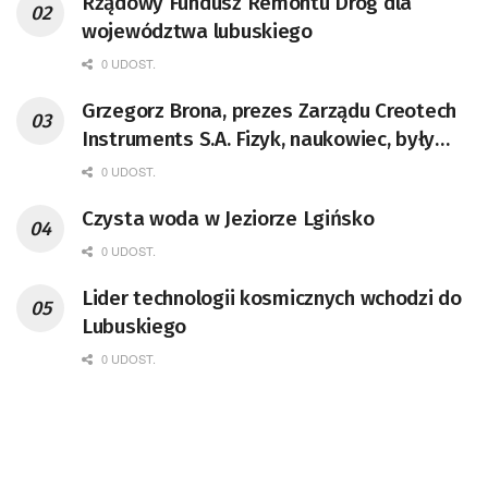
Rządowy Fundusz Remontu Dróg dla
województwa lubuskiego
0 UDOST.
Grzegorz Brona, prezes Zarządu Creotech
Instruments S.A. Fizyk, naukowiec, były
pracownik CERN w Genewie,
0 UDOST.
przedsiębiorca i nauczyciel akademicki,
Czysta woda w Jeziorze Lgińsko
doktor habilitowany nauk fizycznych,
koordynator Rady Sektorowej ds.
0 UDOST.
Kompetencji Przemysłu Lotniczo-
Lider technologii kosmicznych wchodzi do
Kosmicznego oraz członek Komitetu
Lubuskiego
Badań Kosmicznych i Satelitarnych PAN.
0 UDOST.