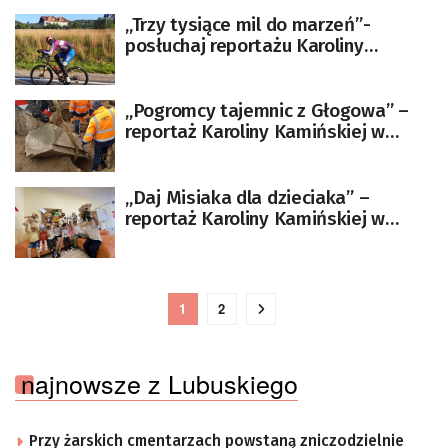
„Trzy tysiące mil do marzeń”-
posłuchaj reportażu Karoliny
Kamińskiej
„Pogromcy tajemnic z Głogowa” –
reportaż Karoliny Kamińskiej w
środę po 18.00
„Daj Misiaka dla dzieciaka” –
reportaż Karoliny Kamińskiej w
niedzielę po 9.00
1
2
najnowsze z Lubuskiego
Przy żarskich cmentarzach powstaną zniczodzielnie