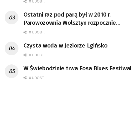
0 UDOST.
Ostatni raz pod parą był w 2010 r.
Parowozownia Wolsztyn rozpocznie
remont unikatowego Tr5-65
0 UDOST.
Czysta woda w Jeziorze Lgińsko
0 UDOST.
W Świebodzinie trwa Fosa Blues Festiwal
0 UDOST.