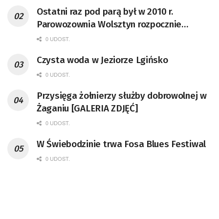
Ostatni raz pod parą był w 2010 r.
Parowozownia Wolsztyn rozpocznie
remont unikatowego Tr5-65
0 UDOST.
Czysta woda w Jeziorze Lgińsko
0 UDOST.
Przysięga żołnierzy służby dobrowolnej w
Żaganiu [GALERIA ZDJĘĆ]
0 UDOST.
W Świebodzinie trwa Fosa Blues Festiwal
0 UDOST.