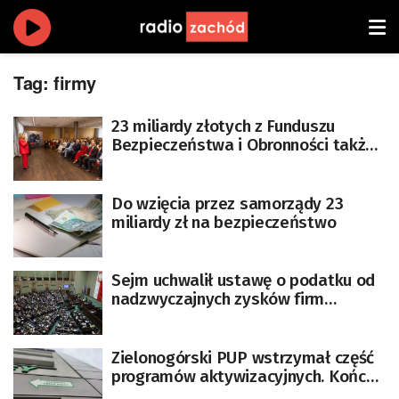
Tag:
firmy
23 miliardy złotych z Funduszu
Bezpieczeństwa i Obronności także
dla województwa lubuskiego
Do wzięcia przez samorządy 23
miliardy zł na bezpieczeństwo
Sejm uchwalił ustawę o podatku od
nadzwyczajnych zysków firm
paliwowych
Zielonogórski PUP wstrzymał część
programów aktywizacyjnych. Kończą
się pieniądze