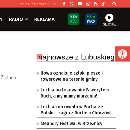
piątek, 7 sierpnia 2026
Y
RADIO
REKLAMA
SŁUCHAJ
Ot
najnowsze z Lubuskiego
Iłowa oznakuje szlaki piesze i
 Zielona
rowerowe na terenie gminy
Lechia po losowaniu: Faworytem
Ruch, a my mamy marzenia!
Lechia zna rywala w Pucharze
Polski – zagra z Ruchem Chorzów!
Meandry Festiwal w Brzeźnicy