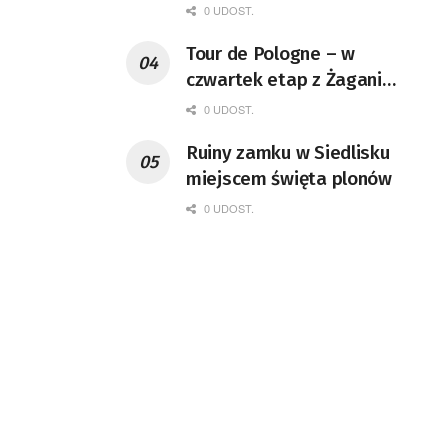
0 UDOST.
Tour de Pologne – w
czwartek etap z Żagania
do Karpacza
0 UDOST.
Ruiny zamku w Siedlisku
miejscem święta plonów
0 UDOST.