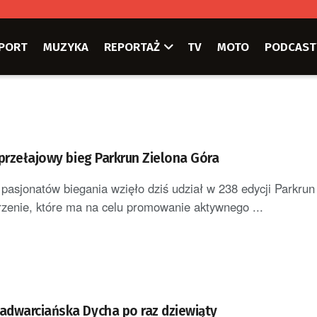
PORT
MUZYKA
REPORTAŻ
TV
MOTO
PODCAST
 przełajowy bieg Parkrun Zielona Góra
u pasjonatów biegania wzięło dziś udział w 238 edycji Parkrun
zenie, które ma na celu promowanie aktywnego ...
dwarciańska Dycha po raz dziewiąty