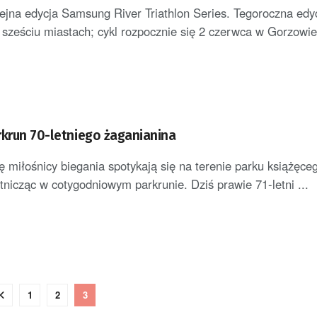
ejna edycja Samsung River Triathlon Series. Tegoroczna edy
 sześciu miastach; cykl rozpocznie się 2 czerwca w Gorzowie 
rkrun 70-letniego żaganianina
 miłośnicy biegania spotykają się na terenie parku książęce
tnicząc w cotygodniowym parkrunie. Dziś prawie 71-letni ...
1
2
3