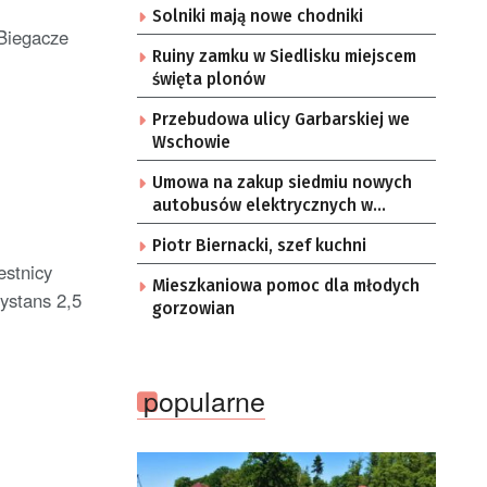
Solniki mają nowe chodniki
 Biegacze
Ruiny zamku w Siedlisku miejscem
święta plonów
Przebudowa ulicy Garbarskiej we
Wschowie
Umowa na zakup siedmiu nowych
autobusów elektrycznych w
Zielonej Górze
Piotr Biernacki, szef kuchni
estnicy
Mieszkaniowa pomoc dla młodych
ystans 2,5
gorzowian
popularne