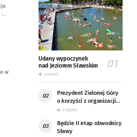
cja
...
Udany wypoczynek
nad Jeziorem Sławskim
go w
0 UDOST.
Prezydent Zielonej Góry
o korzyści z organizacji
mety Tour de Pologne
0 UDOST.
Będzie II etap obwodnicy
Sławy