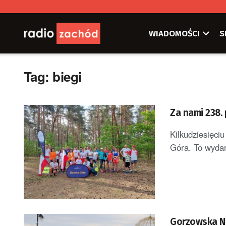
WIADOMOŚCI
S
Tag:
biegi
Za nami 238.
Kilkudziesięci
Góra. To wydar
Gorzowska Na