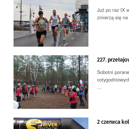
Już po raz IX 
zmierzą się na
227. przełajo
Sobotni porane
cotygodniowych
...
2 czerwca ko