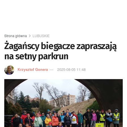
Strona główna
LUBUSKIE
Żagańscy biegacze zapraszają
na setny parkrun
Krzysztof Gonera
2025-08-05 11:48