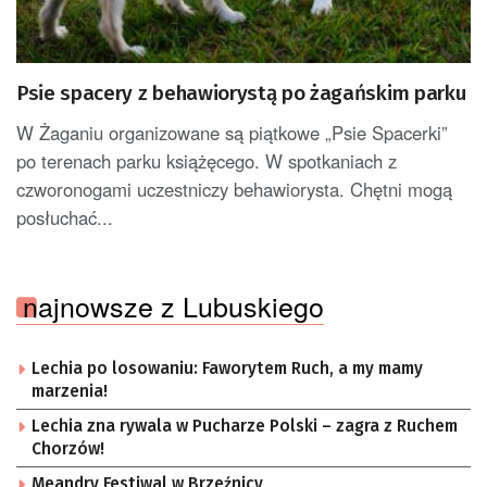
Psie spacery z behawiorystą po żagańskim parku
W Żaganiu organizowane są piątkowe „Psie Spacerki”
po terenach parku książęcego. W spotkaniach z
czworonogami uczestniczy behawiorysta. Chętni mogą
posłuchać...
najnowsze z Lubuskiego
Lechia po losowaniu: Faworytem Ruch, a my mamy
marzenia!
Lechia zna rywala w Pucharze Polski – zagra z Ruchem
Chorzów!
Meandry Festiwal w Brzeźnicy