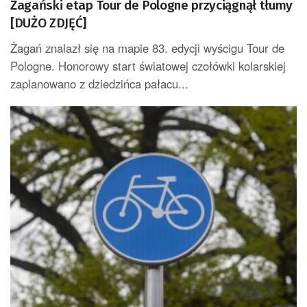
Żagański etap Tour de Pologne przyciągnął tłumy
[DUŻO ZDJĘĆ]
Żagań znalazł się na mapie 83. edycji wyścigu Tour de
Pologne. Honorowy start światowej czołówki kolarskiej
zaplanowano z dziedzińca pałacu...