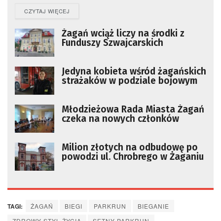
DETAILS
CZYTAJ WIĘCEJ
Żagań wciąż liczy na środki z
Funduszy Szwajcarskich
Jedyna kobieta wśród żagańskich
strażaków w podziale bojowym
Młodzieżowa Rada Miasta Żagań
czeka na nowych członków
Milion złotych na odbudowę po
powodzi ul. Chrobrego w Żaganiu
TAGI:
ŻAGAŃ
BIEGI
PARKRUN
BIEGANIE
ZDROWY STYL ŻYCIA
SETNY PARKRUN