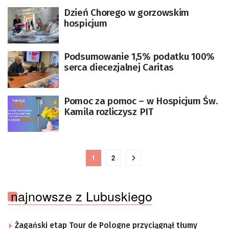
Dzień Chorego w gorzowskim
hospicjum
Podsumowanie 1,5% podatku 100%
serca diecezjalnej Caritas
Pomoc za pomoc – w Hospicjum Św.
Kamila rozliczysz PIT
1
2
najnowsze z Lubuskiego
Żagański etap Tour de Pologne przyciągnął tłumy