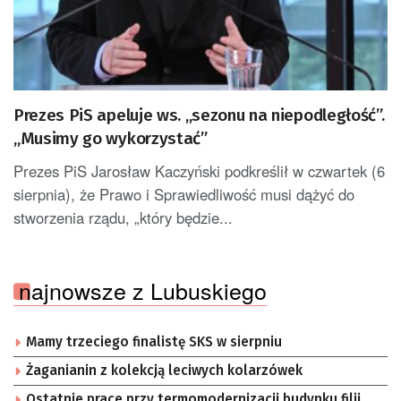
Prezes PiS apeluje ws. „sezonu na niepodległość”.
„Musimy go wykorzystać”
Prezes PiS Jarosław Kaczyński podkreślił w czwartek (6
sierpnia), że Prawo i Sprawiedliwość musi dążyć do
stworzenia rządu, „który będzie...
najnowsze z Lubuskiego
Mamy trzeciego finalistę SKS w sierpniu
Żaganianin z kolekcją leciwych kolarzówek
Ostatnie prace przy termomodernizacji budynku filii