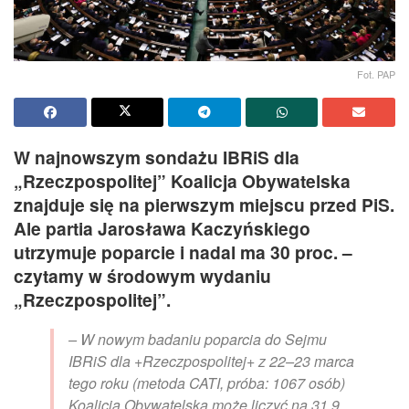
Fot. PAP
W najnowszym sondażu IBRiS dla
„Rzeczpospolitej” Koalicja Obywatelska
znajduje się na pierwszym miejscu przed PiS.
Ale partia Jarosława Kaczyńskiego
utrzymuje poparcie i nadal ma 30 proc. –
czytamy w środowym wydaniu
„Rzeczpospolitej”.
– W nowym badaniu poparcia do Sejmu
IBRiS dla +Rzeczpospolitej+ z 22–23 marca
tego roku (metoda CATI, próba: 1067 osób)
Koalicja Obywatelska może liczyć na 31,9