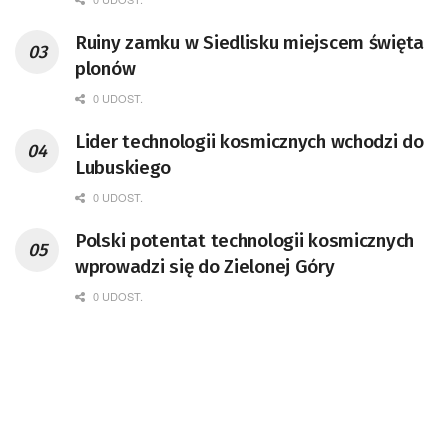
przedsiębiorca i nauczyciel akademicki,
Ruiny zamku w Siedlisku miejscem święta
doktor habilitowany nauk fizycznych,
plonów
koordynator Rady Sektorowej ds.
Kompetencji Przemysłu Lotniczo-
0 UDOST.
Kosmicznego oraz członek Komitetu
Lider technologii kosmicznych wchodzi do
Badań Kosmicznych i Satelitarnych PAN.
Lubuskiego
0 UDOST.
Polski potentat technologii kosmicznych
wprowadzi się do Zielonej Góry
0 UDOST.