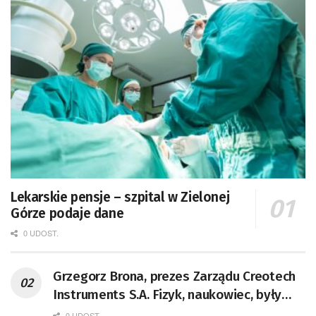
Lekarskie pensje – szpital w Zielonej
Górze podaje dane
0 UDOST.
Grzegorz Brona, prezes Zarządu Creotech
Instruments S.A. Fizyk, naukowiec, były
pracownik CERN w Genewie,
0 UDOST.