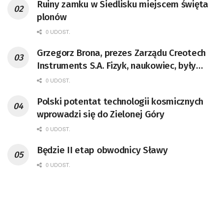
Ruiny zamku w Siedlisku miejscem święta
plonów
0 UDOST.
Grzegorz Brona, prezes Zarządu Creotech
Instruments S.A. Fizyk, naukowiec, były
pracownik CERN w Genewie,
0 UDOST.
przedsiębiorca i nauczyciel akademicki,
Polski potentat technologii kosmicznych
doktor habilitowany nauk fizycznych,
wprowadzi się do Zielonej Góry
koordynator Rady Sektorowej ds.
Kompetencji Przemysłu Lotniczo-
0 UDOST.
Kosmicznego oraz członek Komitetu
Będzie II etap obwodnicy Sławy
Badań Kosmicznych i Satelitarnych PAN.
0 UDOST.