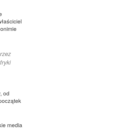
e
łaściciel
donimie
przez
fryki
, od
 początek
kie media