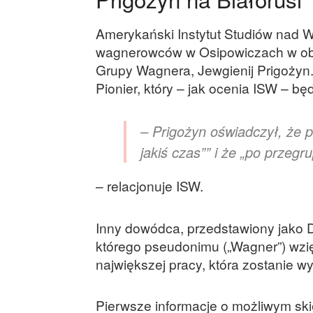
Amerykański Instytut Studiów nad W
wagnerowców w Osipowiczach w obwo
Grupy Wagnera, Jewgienij Prigożyn
Pionier, który – jak ocenia ISW – b
– Prigożyn oświadczył, że 
jakiś czas”” i że „po przeg
– relacjonuje ISW.
Inny dowódca, przedstawiony jako 
którego pseudonimu („Wagner”) wzięł
największej pracy, która zostanie w
Pierwsze informacje o możliwym sk