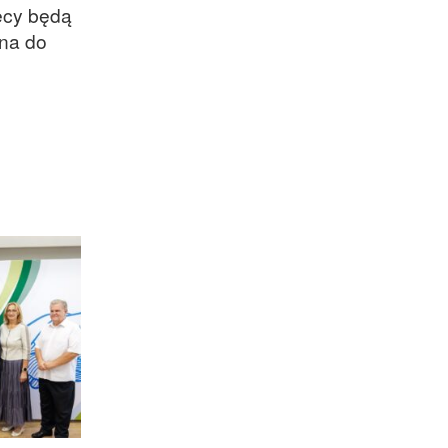
ęcy będą
ona do