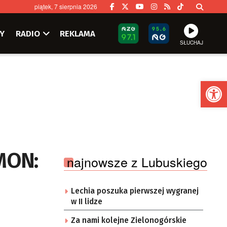
piątek, 7 sierpnia 2026
Y
RADIO
REKLAMA
SŁUCHAJ
Ot
MON:
najnowsze z Lubuskiego
Lechia poszuka pierwszej wygranej
w II lidze
Za nami kolejne Zielonogórskie