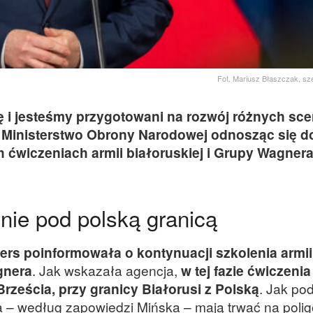
Fot. Mariusz Błaszczak, 
ę i jesteśmy przygotowani na rozwój różnych sce
 Ministerstwo Obrony Narodowej odnosząc się d
 ćwiczeniach armii białoruskiej i Grupy Wagnera
ie pod polską granicą
ers poinformowała o kontynuacji szkolenia armii
gnera
. Jak wskazała agencja,
w tej fazie ćwiczeni
rześcia, przy granicy Białorusi z Polską
. Jak po
 – według zapowiedzi Mińska – mają trwać na polig