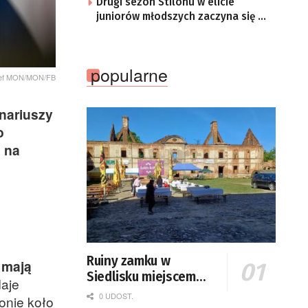
Drugi sezon Stilonu w elicie
juniorów młodszych zaczyna się w
sobotę
popularne
szef MON/MON/FB
nariuszy
o
 na
Ruiny zamku w
a mają
Siedlisku miejscem
daje
święta plonów
0 UDOST.
onie koło