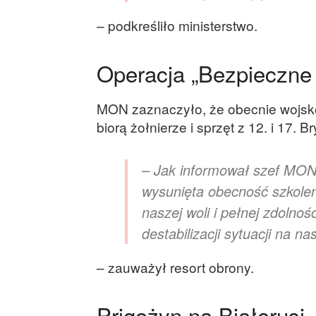
– podkreśliło ministerstwo.
Operacja „Bezpieczne 
MON zaznaczyło, że obecnie wojsko 
biorą żołnierze i sprzęt z 12. i 17
– Jak informował szef MON,
wysunięta obecność szkolen
naszej woli i pełnej zdolno
destabilizacji sytuacji na n
– zauważył resort obrony.
Prigożyn na Białorusi