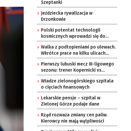
Szeptanki
Jeździecka rywalizacja w
Drzonkowie
Polski potentat technologii
kosmicznych wprowadzi się do
Zielonej Góry
Walka z podtopieniami po ulewach.
Wkrótce prace na kilku ulicach
Gorzowa
Pierwszy lubuski mecz III-ligowego
sezonu: trener Kopernicki vs
starzy znajomi
Władze zielonogórskiego szpitala
o cięciach finansowych
Lekarskie pensje – szpital w
Zielonej Górze podaje dane
Rząd rozważa zmiany cen paliw.
Kierowcy nie mają wątpliwości