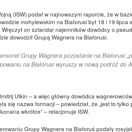
ojną (ISW) podał w najnowszym raporcie, że w bazi
dzie mohylewskim na Białorusi był 18 i 19 lipca w
. Wręczył on sztandar najemników dowódcy o pseu
ędzie dowodził Grupą Wagnera na Białorusi.
personel Grupy Wagnera pozostanie na Białorusi „
rupowaniu na Białorusi wyruszy w nową podróż do A
Dmitrij Utkin – a więc główny dowódca wagnerowców
a się nazwa formacji – powiedział, że „jest to tylko
ykonana wkrótce” – relacjonuje ISW.
ierowaniu Grupy Wagnera na Białoruś podały rosyjs