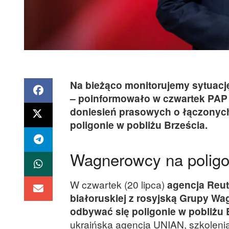
Na bieżąco monitorujemy sytuacj
– poinformowało w czwartek PAP
doniesień prasowych o łączonych
poligonie w pobliżu Brześcia.
Wagnerowcy na poligon
W czwartek (20 lipca)
agencja Reut
białoruskiej z rosyjską Grupy Wa
odbywać się poligonie w pobliżu B
ukraińska agencja UNIAN, szkolenia