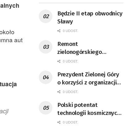
jalnych
Będzie II etap obwodnicy
Sławy
 około
0 UDOST.
umna aut
Remont
zielonogórskiego
deptaka zgodnie z
0 UDOST.
planem
Prezydent Zielonej Góry
o korzyści z organizacji
tuacja
mety Tour de Pologne
0 UDOST.
Polski potentat
cji
technologii kosmicznych
wprowadzi się do Zielonej
0 UDOST.
Góry