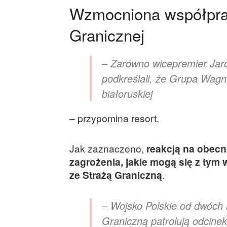
Wzmocniona współprac
Granicznej
– Zarówno wicepremier Jar
podkreślali, że Grupa Wagne
białoruskiej
– przypomina resort.
Jak zaznaczono,
reakcją na obecn
zagrożenia, jakie mogą się z tym
ze Strażą Graniczną
.
– Wojsko Polskie od dwóch l
Graniczną patrolują odcinek