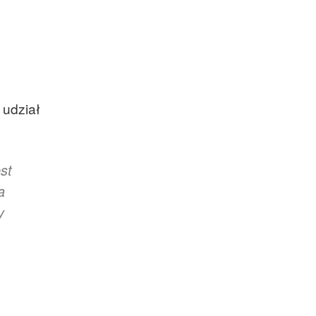
 udział
st
a
y