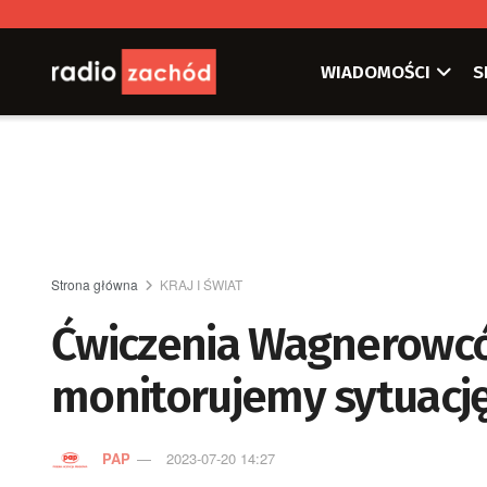
WIADOMOŚCI
S
Strona główna
KRAJ I ŚWIAT
Ćwiczenia Wagnerowców
monitorujemy sytuacj
PAP
2023-07-20 14:27