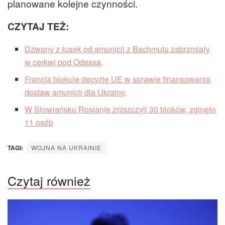
planowane kolejne czynności.
CZYTAJ TEŻ:
Dzwony z łusek od amunicji z Bachmutu zabrzmiały
w cerkwi pod Odessą,
Francja blokuje decyzję UE w sprawie finansowania
dostaw amunicji dla Ukrainy,
W Słowiańsku Rosjanie zniszczyli 30 bloków, zginęło
11 osób
TAGI:
WOJNA NA UKRAINIE
Czytaj również