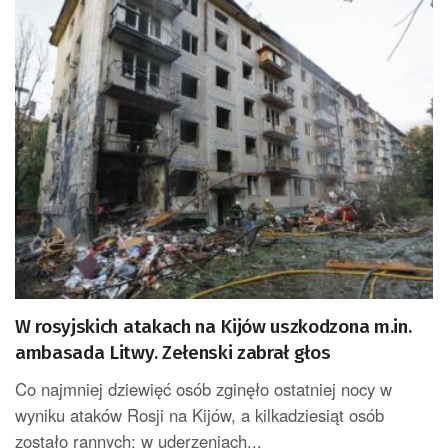
W rosyjskich atakach na Kijów uszkodzona m.in.
ambasada Litwy. Zełenski zabrał głos
Co najmniej dziewięć osób zginęło ostatniej nocy w
wyniku ataków Rosji na Kijów, a kilkadziesiąt osób
zostało rannych; w uderzeniach...