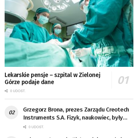
Lekarskie pensje – szpital w Zielonej
Górze podaje dane
0 UDOST.
Grzegorz Brona, prezes Zarządu Creotech
Instruments S.A. Fizyk, naukowiec, były
pracownik CERN w Genewie,
0 UDOST.
przedsiębiorca i nauczyciel akademicki,