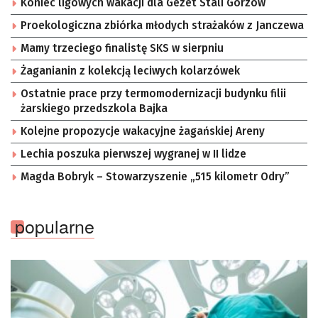
Koniec ligowych wakacji dla Gezet Stali Gorzów
Proekologiczna zbiórka młodych strażaków z Janczewa
Mamy trzeciego finalistę SKS w sierpniu
Żaganianin z kolekcją leciwych kolarzówek
Ostatnie prace przy termomodernizacji budynku filii
żarskiego przedszkola Bajka
Kolejne propozycje wakacyjne żagańskiej Areny
Lechia poszuka pierwszej wygranej w II lidze
Magda Bobryk – Stowarzyszenie „515 kilometr Odry”
popularne