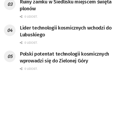
Ruiny zamku w Siedlisku miejscem święta
doktor habilitowany nauk fizycznych,
plonów
koordynator Rady Sektorowej ds.
Kompetencji Przemysłu Lotniczo-
0 UDOST.
Kosmicznego oraz członek Komitetu
Lider technologii kosmicznych wchodzi do
Badań Kosmicznych i Satelitarnych PAN.
Lubuskiego
0 UDOST.
Polski potentat technologii kosmicznych
wprowadzi się do Zielonej Góry
0 UDOST.