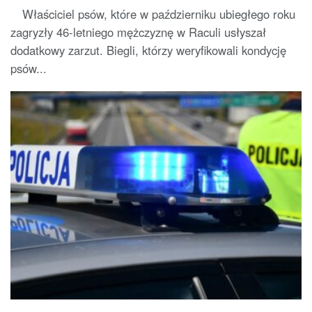
Właściciel psów, które w październiku ubiegłego roku
zagryzły 46-letniego mężczyznę w Raculi usłyszał
dodatkowy zarzut. Biegli, którzy weryfikowali kondycję
psów...