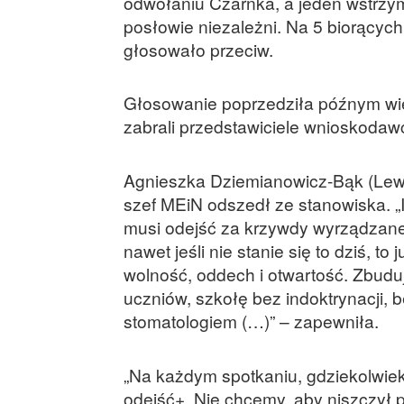
odwołaniu Czarnka, a jeden wstrzyma
posłowie niezależni. Na 5 biorącyc
głosowało przeciw.
Głosowanie poprzedziła późnym wie
zabrali przedstawiciele wnioskodaw
Agnieszka Dziemianowicz-Bąk (Lewic
szef MEiN odszedł ze stanowiska. „I
musi odejść za krzywdy wyrządzane 
nawet jeśli nie stanie się to dziś, 
wolność, oddech i otwartość. Zbudu
uczniów, szkołę bez indoktrynacji, b
stomatologiem (…)” – zapewniła.
„Na każdym spotkaniu, gdziekolwiek
odejść+. Nie chcemy, aby niszczył 