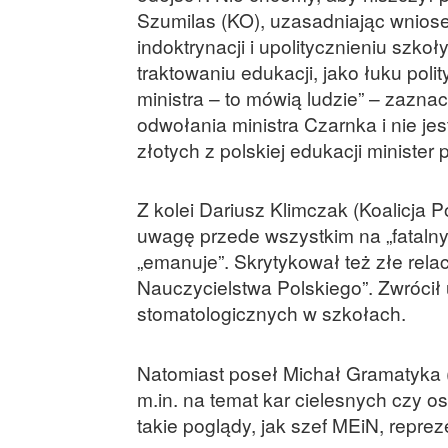
Szumilas (KO), uzasadniając wniose
indoktrynacji i upolitycznieniu szk
traktowaniu edukacji, jako łuku polit
ministra – to mówią ludzie” – zazna
odwołania ministra Czarnka i nie jes
złotych z polskiej edukacji minister
Z kolei Dariusz Klimczak (Koalicja 
uwagę przede wszystkim na „fatalny j
„emanuje”. Skrytykował też złe rela
Nauczycielstwa Polskiego”. Zwrócił 
stomatologicznych w szkołach.
Natomiast poseł Michał Gramatyka (
m.in. na temat kar cielesnych czy o
takie poglądy, jak szef MEiN, reprez