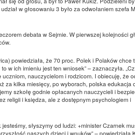
ł się od głosu, a był to Paweł Kukiz. Podzieleni byl
h udział w głosowaniu 3 było za odwołaniem szefa M
czorem debata w Sejmie. W pierwszej kolejności g
ców.
a) powiedziała, że 70 proc. Polek i Polaków chce t
 to w ich imieniu jest ten wniosek” – zaznaczyła. „C
uczniom, nauczycielom i rodzicom. I obiecuję, że o
to już za kilka miesięcy, po wyborach, polska edukacja
jemy szkołę godnie opłacanych nauczycieli i bezpi
ez religii i księdza, ale z dostępnym psychologiem i
 jesteśmy, słyszymy od ludzi: +minister Czarnek mu
przyszłość naszych dzieci i wnuków” – powiedziała 