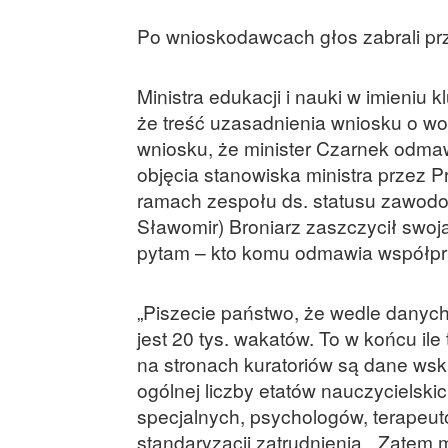
Po wnioskodawcach głos zabrali prze
Ministra edukacji i nauki w imieniu
że treść uzasadnienia wniosku o wo
wniosku, że minister Czarnek odm
objęcia stanowiska ministra przez
ramach zespołu ds. statusu zawodo
Sławomir) Broniarz zaszczycił swoj
pytam – kto komu odmawia współprac
„Piszecie państwo, że wedle danych
jest 20 tys. wakatów. To w końcu ile
na stronach kuratoriów są dane wska
ogólnej liczby etatów nauczycielsk
specjalnych, psychologów, terapeu
standaryzacji zatrudnienia. „Zatem