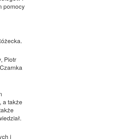
in pomocy
Różecka.
, Piotr
a Czarnka
n
, a także
 także
iedział.
ych i