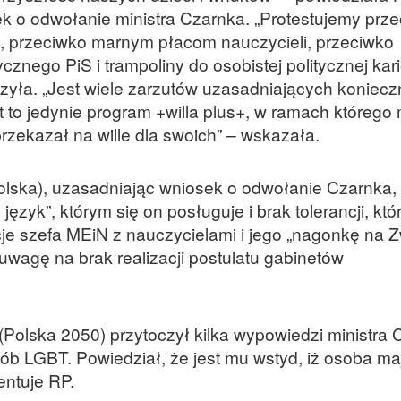
k o odwołanie ministra Czarnka. „Protestujemy prz
oły, przeciwko marnym płacom nauczycieli, przeciwko
ycznego PiS i trampoliny do osobistej politycznej kar
czyła. „Jest wiele zarzutów uzasadniających koniec
t to jedynie program +willa plus+, w ramach którego 
 przekazał na wille dla swoich” – wskazała.
Polska), uzasadniając wniosek o odwołanie Czarnka, 
ęzyk”, którym się on posługuje i brak tolerancji, kt
cje szefa MEiN z nauczycielami i jego „nagonkę na 
uwagę na brak realizacji postulatu gabinetów
Polska 2050) przytoczył kilka wypowiedzi ministra 
sób LGBT. Powiedział, że jest mu wstyd, iż osoba m
entuje RP.