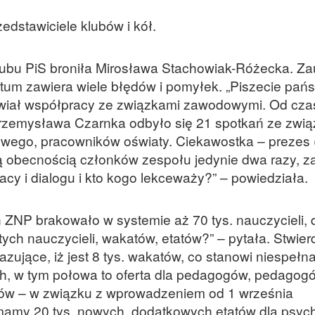
dstawiciele klubów i kół.
 klubu PiS broniła Mirosława Stachowiak-Różecka. Z
tum zawiera wiele błędów i pomyłek. „Piszecie pań
awiał współpracy ze związkami zawodowymi. Od cza
 Przemysława Czarnka odbyło się 21 spotkań ze zwi
wego, pracowników oświaty. Ciekawostka – prezes 
ą obecnością członków zespołu jedynie dwa razy, z
y i dialogu i kto kogo lekceważy?” – powiedziała.
 ZNP brakowało w systemie aż 70 tys. nauczycieli, d
 tych nauczycieli, wakatów, etatów?” – pytała. Stwierd
zujące, iż jest 8 tys. wakatów, co stanowi niespełna
ich, w tym połowa to oferta dla pedagogów, pedagog
tów – w związku z wprowadzeniem od 1 września
 mamy 20 tys. nowych, dodatkowych etatów dla psyc