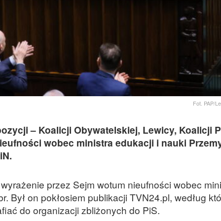
Fot. PAP/L
cji – Koalicji Obywatelskiej, Lewicy, Koalicji Po
ieufności wobec ministra edukacji i nauki Prze
iN.
o wyrażenie przez Sejm wotum nieufności wobec mini
br. Był on pokłosiem publikacji TVN24.pl, według któ
fiać do organizacji zbliżonych do PiS.