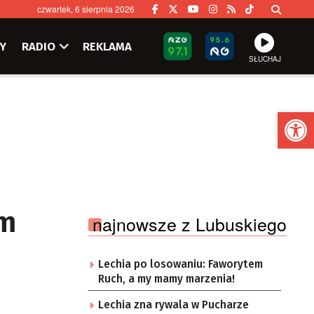
czwartek, 6 sierpnia 2026
Y
RADIO
REKLAMA
SŁUCHAJ
Ot
jm
najnowsze z Lubuskiego
Lechia po losowaniu: Faworytem
Ruch, a my mamy marzenia!
Lechia zna rywala w Pucharze