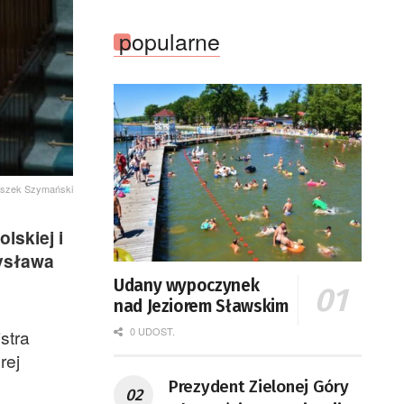
popularne
eszek Szymański
lskiej i
mysława
Udany wypoczynek
nad Jeziorem Sławskim
0 UDOST.
stra
rej
Prezydent Zielonej Góry