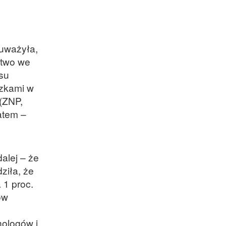
auważyła,
stwo we
su
ązkami w
(ZNP,
atem –
alej – że
ziła, że
 1 proc.
ów
hologów i