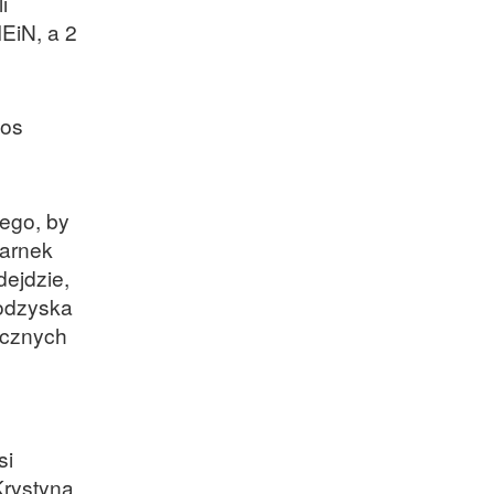
i
EiN, a 2
łos
ego, by
zarnek
dejdzie,
 odzyska
ecznych
si
Krystyna