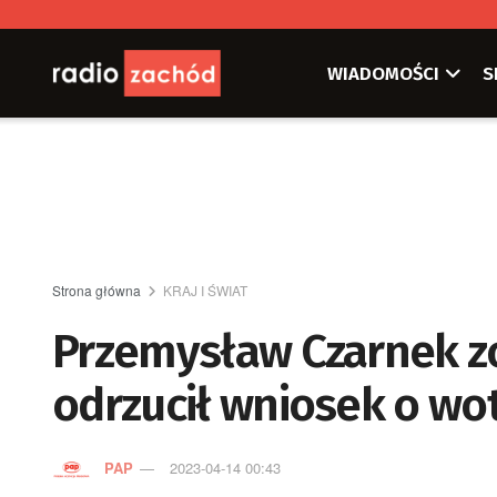
WIADOMOŚCI
S
Strona główna
KRAJ I ŚWIAT
Przemysław Czarnek zo
odrzucił wniosek o wo
PAP
2023-04-14 00:43