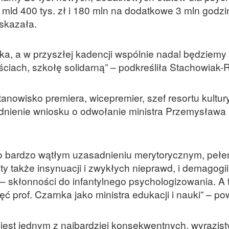
 mld 400 tys. zł i 180 mln na dodatkowe 3 mln godz
skazała.
a, a w przyszłej kadencji wspólnie nadal będziemy
ciach, szkołę solidarną” – podkreśliła Stachowiak-
anowisko premiera, wicepremier, szef resortu kultury
asadnienie wniosku o odwołanie ministra Przemysław
, o bardzo wątłym uzasadnieniu merytorycznym, pełe
ty także insynuacji i zwykłych nieprawd, i demagogii
i – skłonności do infantylnego psychologizowania. A
 prof. Czarnka jako ministra edukacji i nauki” – pow
jest jednym z najbardziej konsekwentnych, wyrazist