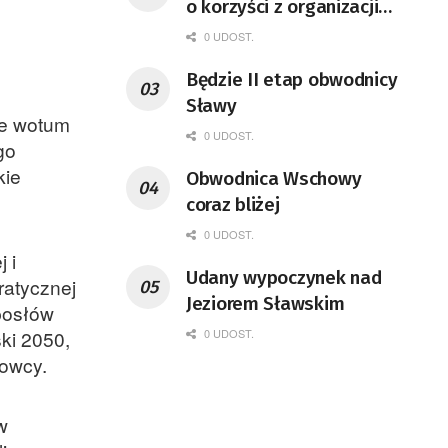
o korzyści z organizacji
mety Tour de Pologne
0 UDOST.
Będzie II etap obwodnicy
Sławy
ie wotum
0 UDOST.
go
kie
Obwodnica Wschowy
coraz bliżej
0 UDOST.
 i
Udany wypoczynek nad
ratycznej
Jeziorem Sławskim
posłów
0 UDOST.
ski 2050,
iowcy.
w