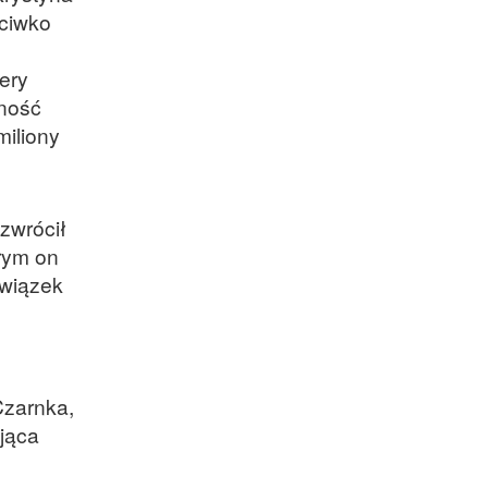
eciwko
iery
zność
miliony
zwrócił
órym on
Związek
Czarnka,
ająca