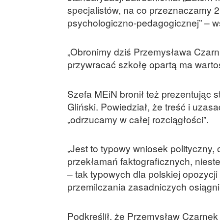
specjalistów, na co przeznaczamy 2
psychologiczno-pedagogicznej” – w
„Obronimy dziś Przemysława Czarnk
przywracać szkołę opartą ma wartoś
Szefa MEiN bronił też prezentując st
Gliński. Powiedział, że treść i uz
„odrzucamy w całej rozciągłości”.
„Jest to typowy wniosek polityczny
przekłamań faktograficznych, nieste
– tak typowych dla polskiej opozycj
przemilczania zasadniczych osiągnięć
Podkreślił, że Przemysław Czarnek 