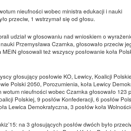
tum nieufności wobec ministra edukacji i nauki
ło przeciw, 1 wstrzymał się od głosu.
brali udział w głosowaniu nad wnioskiem o wyrażen
 i nauki Przemysława Czarnka, głosowało przeciw je
a MEiN głosowali też wszyscy posłowanie koła Pols
cy głosujący posłowie KO, Lewicy, Koalicji Polskiej
owie Polski 2050, Porozumienia, koła Lewicy Demok
em wotum nieufności wobec Czarnka głosowało 123 
licji Polskiej, 9 posłów Konfederacji, 6 posłów Pol
oła Lewica Demokratyczna, 3 posłów koła Wolnośc
ukiz’15: na 3 głosujących posłów dwóch było przeci