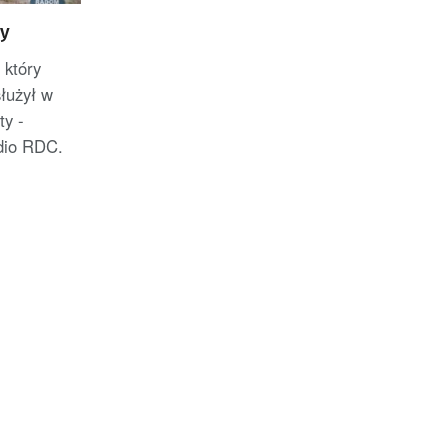
ty
 który
służył w
ty -
adio RDC.