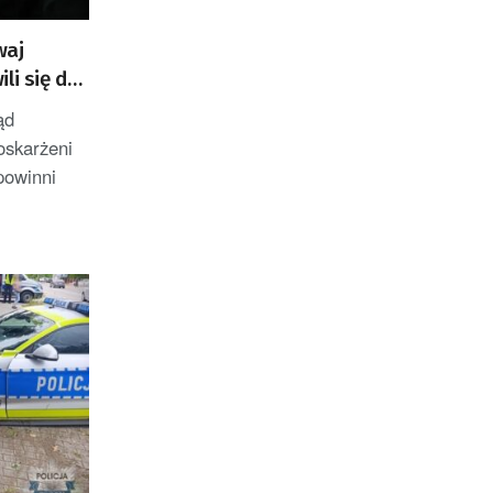
oraz członek Komitetu
Badań Kosmicznych i
waj
Satelitarnych PAN.
li się do
ąd
oskarżeni
powinni