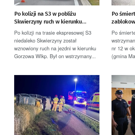
Po kolizji na S3 w pobliżu
Po śmier
Skwierzyny ruch w kierunku
zablokow
Gorzowa Wlkp. jednym pasem
Bobrzan
Po kolizji na trasie ekspresowej S3
Po śmiert
niedaleko Skwierzyny został
wstrzyman
wznowiony ruch na jezdni w kierunku
nr 12 w ok
Gorzowa Wlkp. Był on wstrzymany...
(gmina Ma