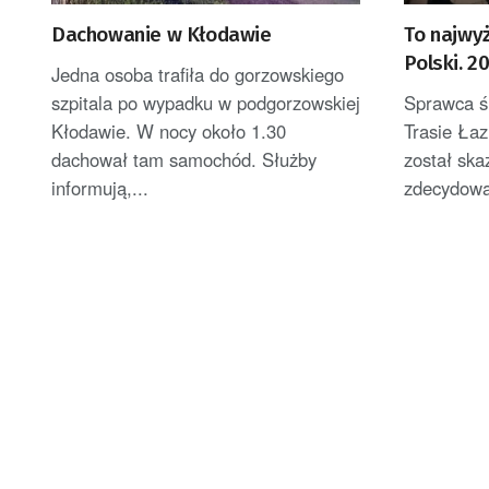
Dachowanie w Kłodawie
To najwyż
Polski. 20
Jedna osoba trafiła do gorzowskiego
Łukasza 
szpitala po wypadku w podgorzowskiej
Sprawca ś
śmiertel
Kłodawie. W nocy około 1.30
Trasie Ła
Łazienko
dachował tam samochód. Służby
został ska
informują,...
zdecydował