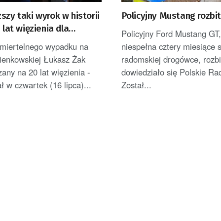
szy taki wyrok w historii
Policyjny Mustang rozbi
 lat więzienia dla
Policyjny Ford Mustang GT,
Żaka, sprawcy
miertelnego wypadku na
niespełna cztery miesiące 
nego wypadku na Trasie
zienkowskiej Łukasz Żak
radomskiej drogówce, rozbi
wskiej
zany na 20 lat więzienia -
dowiedziało się Polskie R
 w czwartek (16 lipca)...
Został...