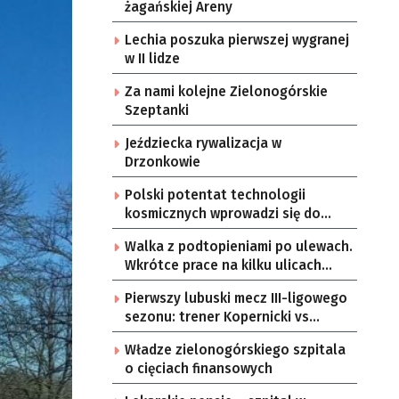
żagańskiej Areny
Lechia poszuka pierwszej wygranej
w II lidze
Za nami kolejne Zielonogórskie
Szeptanki
Jeździecka rywalizacja w
Drzonkowie
Polski potentat technologii
kosmicznych wprowadzi się do
Zielonej Góry
Walka z podtopieniami po ulewach.
Wkrótce prace na kilku ulicach
Gorzowa
Pierwszy lubuski mecz III-ligowego
sezonu: trener Kopernicki vs
starzy znajomi
Władze zielonogórskiego szpitala
o cięciach finansowych