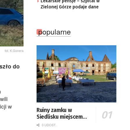
Lekarskie pensje – szpital w
Zielonej Górze podaje dane
popularne
fot. K.Gonera
szło do
m
ili
cji w
Ruiny zamku w
Siedlisku miejscem
święta plonów
0 UDOST.