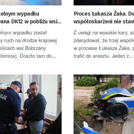
telnym wypadku
Proces Łukasza Żaka. D
ana DK12 w pobliżu wsi
współoskarżeni nie stawi
y
aresztu
elnym wypadku został
Z uwagi na wysokie kary, s
y ruch na drodze krajowej
zdecydował, że trzej współ
olicach wsi Bobrzany
w procesie Łukasza Żaka, 
łomice). Doszło tam do...
trafić do aresztu. Jeden z...