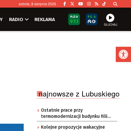
sobota, 8 sierpnia 2026
Y
RADIO
REKLAMA
SŁUCHAJ
Ot
najnowsze z Lubuskiego
Ostatnie prace przy
termomodernizacji budynku filii
przedszkola Bajka
Kolejne propozycje wakacyjne