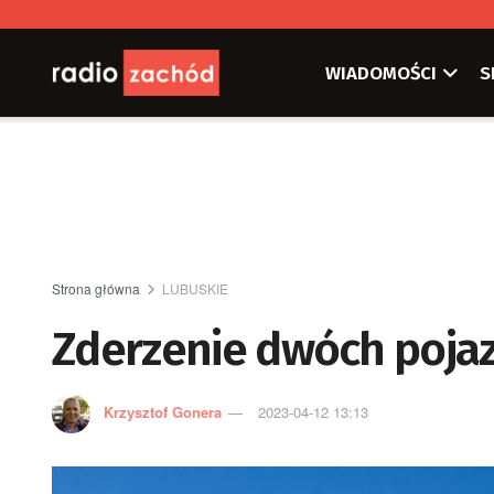
WIADOMOŚCI
S
Strona główna
LUBUSKIE
Zderzenie dwóch poja
Krzysztof Gonera
2023-04-12 13:13