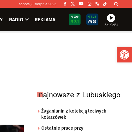
sobota, 8 sierpnia 2026
Y
RADIO
REKLAMA
SŁUCHAJ
Ot
najnowsze z Lubuskiego
Żaganianin z kolekcją leciwych
kolarzówek
Ostatnie prace przy