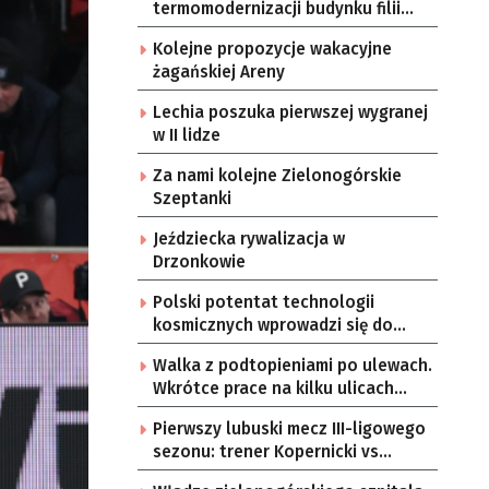
termomodernizacji budynku filii
przedszkola Bajka
Kolejne propozycje wakacyjne
żagańskiej Areny
Lechia poszuka pierwszej wygranej
w II lidze
Za nami kolejne Zielonogórskie
Szeptanki
Jeździecka rywalizacja w
Drzonkowie
Polski potentat technologii
kosmicznych wprowadzi się do
Zielonej Góry
Walka z podtopieniami po ulewach.
Wkrótce prace na kilku ulicach
Gorzowa
Pierwszy lubuski mecz III-ligowego
sezonu: trener Kopernicki vs
starzy znajomi