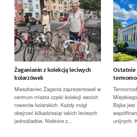
Żaganianin z kolekcją leciwych
Ostatnie 
kolarzówek
termomode
przedszk
Mieszkaniec Żagania zaprezentował w
Termomoder
centrum miasta część kolekcji swoich
Miejskieg
rowerów kolarskich. Każdy mógł
Bajka jest
obejrzeć kilkadziesiąt takich leciwych
współfina
jednośladów. Niektóre z...
unijnych. K