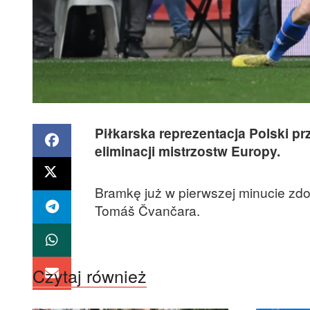
Piłkarska reprezentacja Polski p
eliminacji mistrzostw Europy.
Bramkę już w pierwszej minucie zdob
Tomáš Čvančara.
Czytaj również