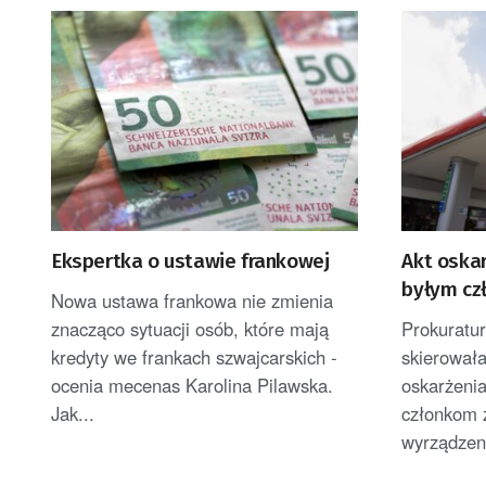
Ekspertka o ustawie frankowej
Akt oska
byłym cz
Nowa ustawa frankowa nie zmienia
znacząco sytuacji osób, które mają
Prokuratu
kredyty we frankach szwajcarskich -
skierował
ocenia mecenas Karolina Pilawska.
oskarżeni
Jak...
członkom 
wyrządzeni