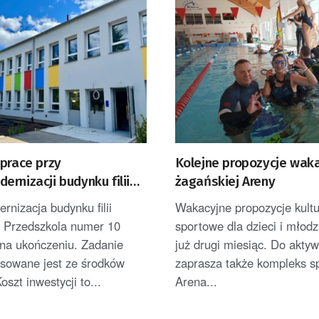
prace przy
Kolejne propozycje wak
rnizacji budynku filii
żagańskiej Areny
ola Bajka
nizacja budynku filii
Wakacyjne propozycje kultu
o Przedszkola numer 10
sportowe dla dzieci i młodz
 na ukończeniu. Zadanie
już drugi miesiąc. Do akty
nsowane jest ze środków
zaprasza także kompleks s
oszt inwestycji to...
Arena...