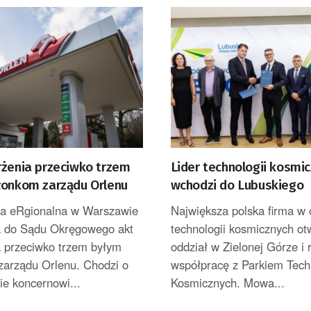
rżenia przeciwko trzem
Lider technologii kosmi
łonkom zarządu Orlenu
wchodzi do Lubuskiego
ra eRgionalna w Warszawie
Największa polska firma w
a do Sądu Okręgowego akt
technologii kosmicznych ot
a przeciwko trzem byłym
oddział w Zielonej Górze i 
zarządu Orlenu. Chodzi o
współpracę z Parkiem Techn
e koncernowi...
Kosmicznych. Mowa...