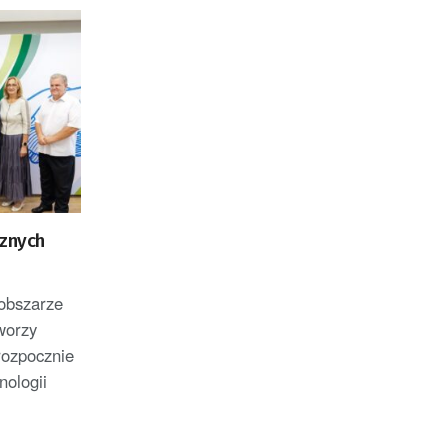
oraz członek Komitetu
Badań Kosmicznych i
Satelitarnych PAN.
cznych
 obszarze
worzy
rozpocznie
ologii