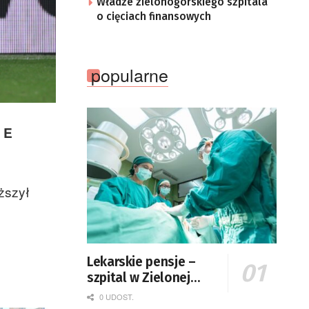
Władze zielonogórskiego szpitala
o cięciach finansowych
popularne
 E
ższył
Lekarskie pensje –
szpital w Zielonej
Górze podaje dane
0 UDOST.