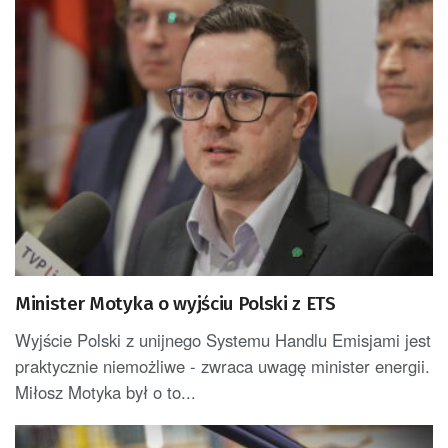
Minister Motyka o wyjściu Polski z ETS
Wyjście Polski z unijnego Systemu Handlu Emisjami jest
praktycznie niemożliwe - zwraca uwagę minister energii.
Miłosz Motyka był o to...