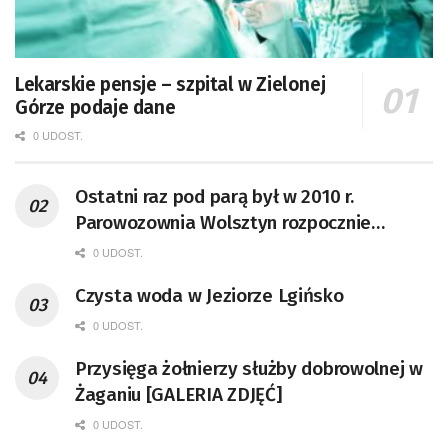
Lekarskie pensje – szpital w Zielonej
Górze podaje dane
0 UDOST.
Ostatni raz pod parą był w 2010 r.
Parowozownia Wolsztyn rozpocznie
remont unikatowego Tr5-65
0 UDOST.
Czysta woda w Jeziorze Lgińsko
0 UDOST.
Przysięga żołnierzy służby dobrowolnej w
Żaganiu [GALERIA ZDJĘĆ]
0 UDOST.