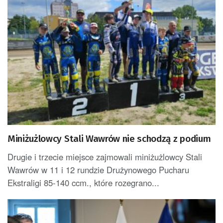
Miniżużlowcy Stali Wawrów nie schodzą z podium
Drugie i trzecie miejsce zajmowali miniżużlowcy Stali
Wawrów w 11 i 12 rundzie Drużynowego Pucharu
Ekstraligi 85-140 ccm., które rozegrano...