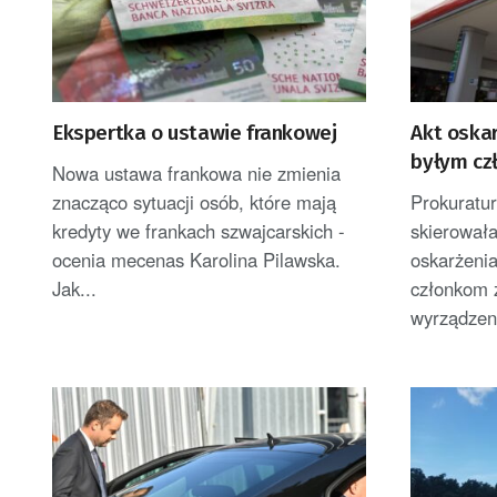
Ekspertka o ustawie frankowej
Akt oska
byłym cz
Nowa ustawa frankowa nie zmienia
znacząco sytuacji osób, które mają
Prokuratu
kredyty we frankach szwajcarskich -
skierował
ocenia mecenas Karolina Pilawska.
oskarżeni
Jak...
członkom 
wyrządzeni