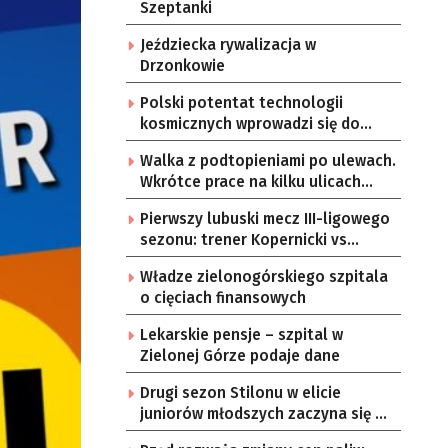
Szeptanki
Jeździecka rywalizacja w
Drzonkowie
Polski potentat technologii
kosmicznych wprowadzi się do
Zielonej Góry
Walka z podtopieniami po ulewach.
Wkrótce prace na kilku ulicach
Gorzowa
Pierwszy lubuski mecz III-ligowego
sezonu: trener Kopernicki vs
starzy znajomi
Władze zielonogórskiego szpitala
o cięciach finansowych
Lekarskie pensje – szpital w
Zielonej Górze podaje dane
Drugi sezon Stilonu w elicie
juniorów młodszych zaczyna się w
sobotę