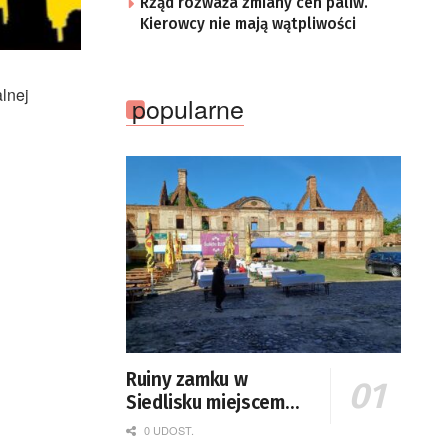
Rząd rozważa zmiany cen paliw.
Kierowcy nie mają wątpliwości
lnej
popularne
Ruiny zamku w
Siedlisku miejscem
święta plonów
0 UDOST.