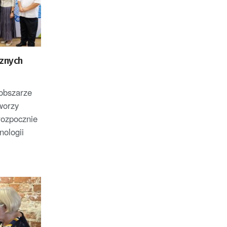
cznych
 obszarze
worzy
rozpocznie
ologii