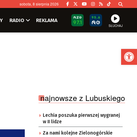
sobota, 8 sierpnia 2026
Y
RADIO
REKLAMA
SŁUCHAJ
Ot
najnowsze z Lubuskiego
Lechia poszuka pierwszej wygranej
w II lidze
Za nami kolejne Zielonogórskie