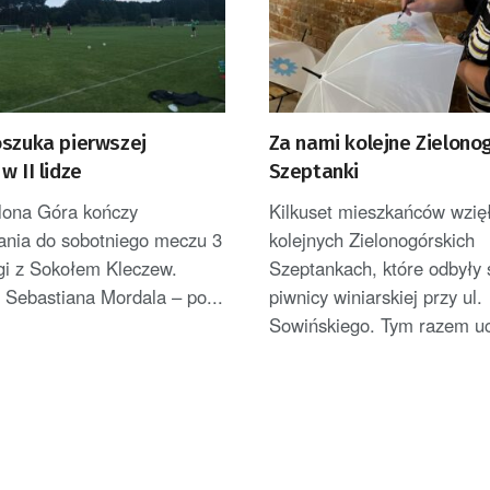
oszuka pierwszej
Za nami kolejne Zielono
w II lidze
Szeptanki
elona Góra kończy
Kilkuset mieszkańców wzięł
ania do sobotniego meczu 3
kolejnych Zielonogórskich
ligi z Sokołem Kleczew.
Szeptankach, które odbyły 
 Sebastiana Mordala – po...
piwnicy winiarskiej przy ul.
Sowińskiego. Tym razem ucz