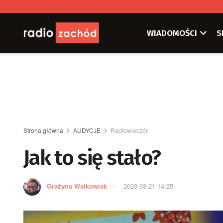
WIADOMOŚCI
S
Strona główna
AUDYCJE
Radiowieczór
Jak to się stało?
Grażyna Walkowiak
2023-03-21 14:25