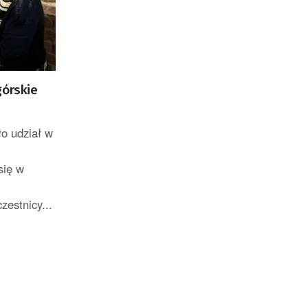
górskie
o udział w
się w
estnicy...