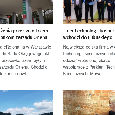
rżenia przeciwko trzem
Lider technologii kosmi
łonkom zarządu Orlenu
wchodzi do Lubuskiego
ra eRgionalna w Warszawie
Największa polska firma w
a do Sądu Okręgowego akt
technologii kosmicznych ot
a przeciwko trzem byłym
oddział w Zielonej Górze i 
zarządu Orlenu. Chodzi o
współpracę z Parkiem Techn
e koncernowi...
Kosmicznych. Mowa...