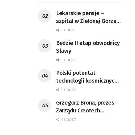
Lekarskie pensje –
szpital w Zielonej Górze
podaje dane
0 UDOST.
Będzie II etap obwodnicy
Sławy
0 UDOST.
Polski potentat
technologii kosmicznych
wprowadzi się do Zielonej
0 UDOST.
Góry
Grzegorz Brona, prezes
Zarządu Creotech
Instruments S.A. Fizyk,
0 UDOST.
naukowiec, były
pracownik CERN w