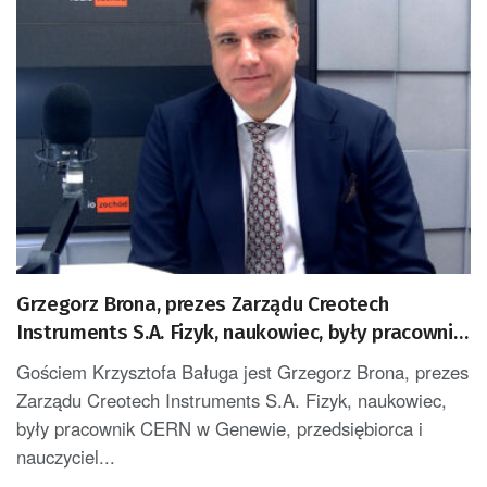
Grzegorz Brona, prezes Zarządu Creotech
Instruments S.A. Fizyk, naukowiec, były pracownik
CERN w Genewie, przedsiębiorca i nauczyciel
Gościem Krzysztofa Baługa jest Grzegorz Brona, prezes
akademicki, doktor habilitowany nauk fizycznych,
Zarządu Creotech Instruments S.A. Fizyk, naukowiec,
koordynator Rady Sektorowej ds. Kompetencji
były pracownik CERN w Genewie, przedsiębiorca i
Przemysłu Lotniczo-Kosmicznego oraz członek
nauczyciel...
Komitetu Badań Kosmicznych i Satelitarnych