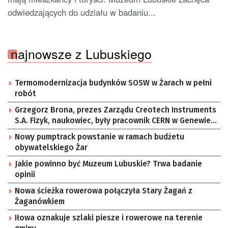
odwiedzających do udziału w badaniu...
najnowsze z Lubuskiego
Termomodernizacja budynków SOSW w Żarach w pełni
robót
Grzegorz Brona, prezes Zarządu Creotech Instruments
S.A. Fizyk, naukowiec, były pracownik CERN w Genewie,
przedsiębiorca i nauczyciel akademicki, doktor
Nowy pumptrack powstanie w ramach budżetu
habilitowany nauk fizycznych, koordynator Rady
obywatelskiego Żar
Sektorowej ds. Kompetencji Przemysłu Lotniczo-
Kosmicznego oraz członek Komitetu Badań
Jakie powinno być Muzeum Lubuskie? Trwa badanie
Kosmicznych i Satelitarnych PAN.
opinii
Nowa ścieżka rowerowa połączyła Stary Żagań z
Żaganówkiem
Iłowa oznakuje szlaki piesze i rowerowe na terenie