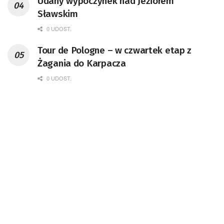
Udany wypoczynek nad Jeziorem
Sławskim
0 UDOST.
Tour de Pologne – w czwartek etap z
Żagania do Karpacza
0 UDOST.