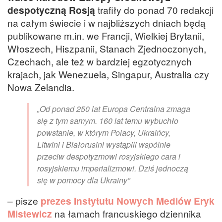
despotyczną Rosją
trafiły do ponad 70 redakcji
na całym świecie i w najbliższych dniach będą
publikowane m.in. we Francji, Wielkiej Brytanii,
Włoszech, Hiszpanii, Stanach Zjednoczonych,
Czechach, ale też w bardziej egzotycznych
krajach, jak Wenezuela, Singapur, Australia czy
Nowa Zelandia.
„Od ponad 250 lat Europa Centralna zmaga
się z tym samym. 160 lat temu wybuchło
powstanie, w którym Polacy, Ukraińcy,
Litwini i Białorusini wystąpili wspólnie
przeciw despotyzmowi rosyjskiego cara i
rosyjskiemu imperializmowi. Dziś jednoczą
się w pomocy dla Ukrainy”
– pisze
prezes Instytutu Nowych Mediów Eryk
Mistewicz
na łamach francuskiego dziennika