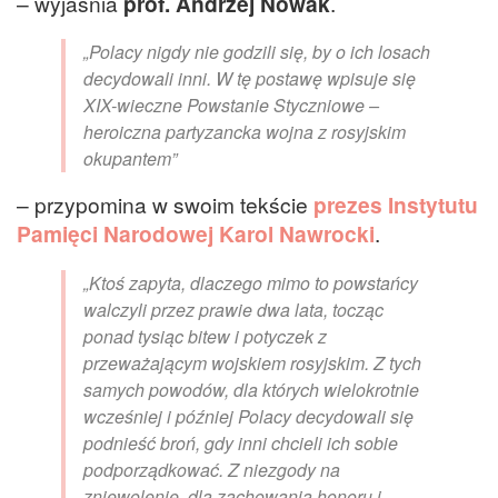
– wyjaśnia
prof. Andrzej Nowak
.
„Polacy nigdy nie godzili się, by o ich losach
decydowali inni. W tę postawę wpisuje się
XIX-wieczne Powstanie Styczniowe –
heroiczna partyzancka wojna z rosyjskim
okupantem”
– przypomina w swoim tekście
prezes Instytutu
Pamięci Narodowej Karol Nawrocki
.
„Ktoś zapyta, dlaczego mimo to powstańcy
walczyli przez prawie dwa lata, tocząc
ponad tysiąc bitew i potyczek z
przeważającym wojskiem rosyjskim. Z tych
samych powodów, dla których wielokrotnie
wcześniej i później Polacy decydowali się
podnieść broń, gdy inni chcieli ich sobie
podporządkować. Z niezgody na
zniewolenie, dla zachowania honoru i