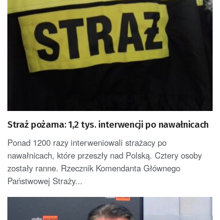
Straż pożarna: 1,2 tys. interwencji po nawałnicach
Ponad 1200 razy interweniowali strażacy po
nawałnicach, które przeszły nad Polską. Cztery osoby
zostały ranne. Rzecznik Komendanta Głównego
Państwowej Straży...