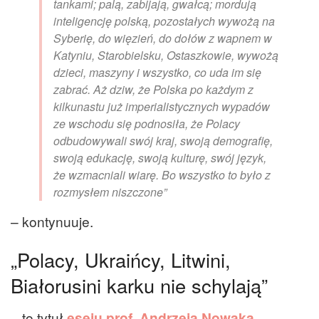
tankami; palą, zabijają, gwałcą; mordują
inteligencję polską, pozostałych wywożą na
Syberię, do więzień, do dołów z wapnem w
Katyniu, Starobielsku, Ostaszkowie, wywożą
dzieci, maszyny i wszystko, co uda im się
zabrać. Aż dziw, że Polska po każdym z
kilkunastu już imperialistycznych wypadów
ze wschodu się podnosiła, że Polacy
odbudowywali swój kraj, swoją demografię,
swoją edukację, swoją kulturę, swój język,
że wzmacniali wiarę. Bo wszystko to było z
rozmysłem niszczone”
– kontynuuje.
„Polacy, Ukraińcy, Litwini,
Białorusini karku nie schylają”
– to tytuł
eseju prof. Andrzeja Nowaka
,