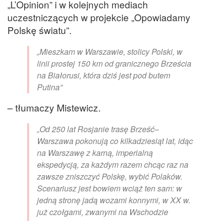
„L’Opinion” i w kolejnych mediach
uczestniczących w projekcie „Opowiadamy
Polskę światu”.
„Mieszkam w Warszawie, stolicy Polski, w
linii prostej 150 km od granicznego Brześcia
na Białorusi, która dziś jest pod butem
Putina”
– tłumaczy Mistewicz.
„Od 250 lat Rosjanie trasę Brześć–
Warszawa pokonują co kilkadziesiąt lat, idąc
na Warszawę z karną, imperialną
ekspedycją, za każdym razem chcąc raz na
zawsze zniszczyć Polskę, wybić Polaków.
Scenariusz jest bowiem wciąż ten sam: w
jedną stronę jadą wozami konnymi, w XX w.
już czołgami, zwanymi na Wschodzie