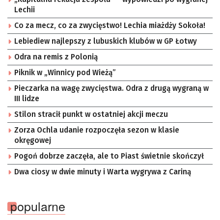
Lechii
Co za mecz, co za zwycięstwo! Lechia miażdży Sokoła!
Lebiediew najlepszy z lubuskich klubów w GP Łotwy
Odra na remis z Polonią
Piknik w „Winnicy pod Wieżą”
Pieczarka na wagę zwycięstwa. Odra z drugą wygraną w
III lidze
Stilon stracił punkt w ostatniej akcji meczu
Zorza Ochla udanie rozpoczęła sezon w klasie
okręgowej
Pogoń dobrze zaczęła, ale to Piast świetnie skończył
Dwa ciosy w dwie minuty i Warta wygrywa z Cariną
popularne