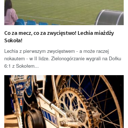
Co za mecz, co za zwycięstwo! Lechia miażdży
Sokoła!
Lechia z pierwszym zwycięstwem - a może raczej
nokautem - w II lidze. Zielonogórzanie wygrali na Dołku
6:1 z Sokołem...