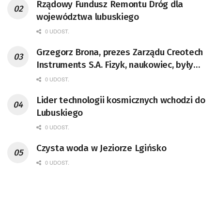
Rządowy Fundusz Remontu Dróg dla
województwa lubuskiego
0 UDOST.
Grzegorz Brona, prezes Zarządu Creotech
Instruments S.A. Fizyk, naukowiec, były
pracownik CERN w Genewie,
0 UDOST.
przedsiębiorca i nauczyciel akademicki,
Lider technologii kosmicznych wchodzi do
doktor habilitowany nauk fizycznych,
Lubuskiego
koordynator Rady Sektorowej ds.
Kompetencji Przemysłu Lotniczo-
0 UDOST.
Kosmicznego oraz członek Komitetu
Czysta woda w Jeziorze Lgińsko
Badań Kosmicznych i Satelitarnych PAN.
0 UDOST.