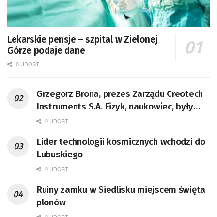
Lekarskie pensje – szpital w Zielonej
Górze podaje dane
0 UDOST.
Grzegorz Brona, prezes Zarządu Creotech
Instruments S.A. Fizyk, naukowiec, były
pracownik CERN w Genewie,
0 UDOST.
przedsiębiorca i nauczyciel akademicki,
Lider technologii kosmicznych wchodzi do
doktor habilitowany nauk fizycznych,
Lubuskiego
koordynator Rady Sektorowej ds.
Kompetencji Przemysłu Lotniczo-
0 UDOST.
Kosmicznego oraz członek Komitetu
Ruiny zamku w Siedlisku miejscem święta
Badań Kosmicznych i Satelitarnych PAN.
plonów
0 UDOST.