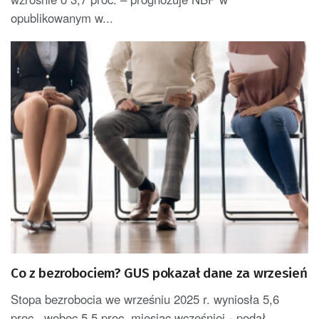
opublikowanym w...
Co z bezrobociem? GUS pokazał dane za wrzesień
Stopa bezrobocia we wrześniu 2025 r. wyniosła 5,6
proc., wobec 5,5 proc. miesiąc wcześniej - podał