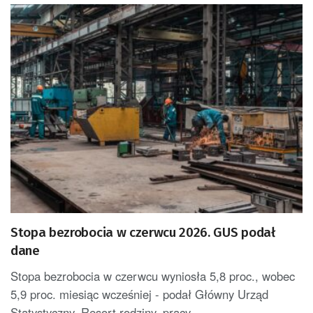
Stopa bezrobocia w czerwcu 2026. GUS podał
dane
Stopa bezrobocia w czerwcu wyniosła 5,8 proc., wobec
5,9 proc. miesiąc wcześniej - podał Główny Urząd
Statystyczny. Resort rodziny, pracy...