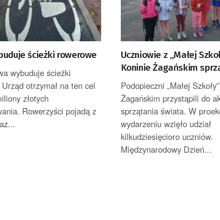
buduje ścieżki rowerowe
Uczniowie z „Małej Szko
Koninie Żagańskim sprzą
wa wybuduje ścieżki
świat
 Urząd otrzymał na ten cel
Podopieczni „Małej Szkoły”
iliony złotych
Żagańskim przystąpili do ak
wania. Rowerzyści pojadą z
sprzątania świata. W proe
az...
wydarzeniu wzięło udział
kilkudziesięcioro uczniów.
Międzynarodowy Dzień...