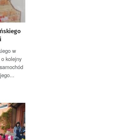
ańskiego
i
kiego w
 o kolejny
i samochód
jego...