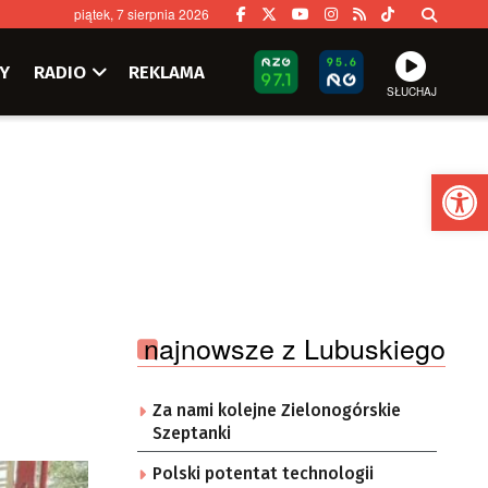
piątek, 7 sierpnia 2026
Y
RADIO
REKLAMA
SŁUCHAJ
Ot
najnowsze z Lubuskiego
Za nami kolejne Zielonogórskie
Szeptanki
Polski potentat technologii