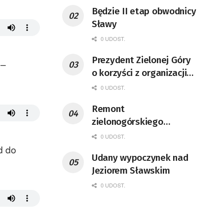
Będzie II etap obwodnicy
Sławy
0 UDOST.
Prezydent Zielonej Góry
 –
o korzyści z organizacji
mety Tour de Pologne
0 UDOST.
Remont
zielonogórskiego
deptaka zgodnie z
0 UDOST.
planem
d do
Udany wypoczynek nad
Jeziorem Sławskim
0 UDOST.