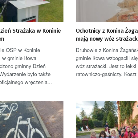
zień Strażaka w Koninie
Ochotnicy z Konina Żag
im
mają nowy wóz strażack
zie OSP w Koninie
Druhowie z Konina Żagańs
 w gminie Iłowa
gminie Iłowa wzbogacili się
dzono gminny Dzień
wóz strażacki. Jest to lekk
 Wydarzenie było także
ratowniczo-gaśniczy. Koszt 
oficjalnego wręczenia...