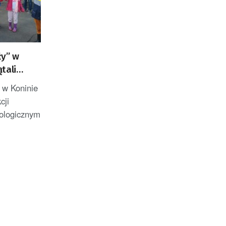
ły” w
tali
 w Koninie
cji
kologicznym