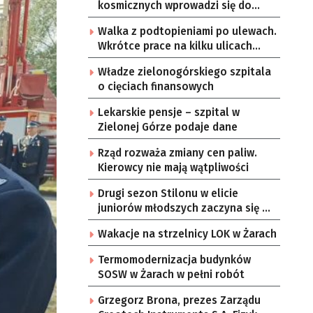
kosmicznych wprowadzi się do
Zielonej Góry
Walka z podtopieniami po ulewach.
Wkrótce prace na kilku ulicach
Gorzowa
Władze zielonogórskiego szpitala
o cięciach finansowych
Lekarskie pensje – szpital w
Zielonej Górze podaje dane
Rząd rozważa zmiany cen paliw.
Kierowcy nie mają wątpliwości
Drugi sezon Stilonu w elicie
juniorów młodszych zaczyna się w
sobotę
Wakacje na strzelnicy LOK w Żarach
Termomodernizacja budynków
SOSW w Żarach w pełni robót
Grzegorz Brona, prezes Zarządu