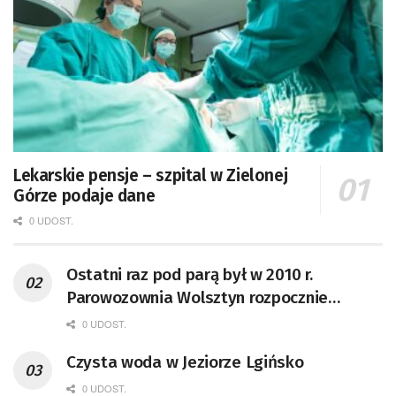
Lekarskie pensje – szpital w Zielonej
Górze podaje dane
0 UDOST.
Ostatni raz pod parą był w 2010 r.
Parowozownia Wolsztyn rozpocznie
remont unikatowego Tr5-65
0 UDOST.
Czysta woda w Jeziorze Lgińsko
0 UDOST.