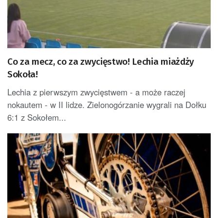
Co za mecz, co za zwycięstwo! Lechia miażdży
Sokoła!
Lechia z pierwszym zwycięstwem - a może raczej
nokautem - w II lidze. Zielonogórzanie wygrali na Dołku
6:1 z Sokołem...