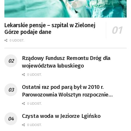
Lekarskie pensje – szpital w Zielonej
Górze podaje dane
0 UDOST.
Rządowy Fundusz Remontu Dróg dla
województwa lubuskiego
0 UDOST.
Ostatni raz pod parą był w 2010 r.
Parowozownia Wolsztyn rozpocznie
remont unikatowego Tr5-65
0 UDOST.
Czysta woda w Jeziorze Lgińsko
0 UDOST.