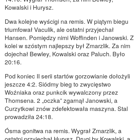
Kowalski i Hurysz.
Dwa kolejne wyścigi na remis. W piątym biegu
triumfował Vaculik, ale ostatni przyjechał
Hansen. Pomiędzy nimi Woffinden i Janowski. Z
kolei w szóstym najlepszy był Zmarzlik. Za nim
dojechał Bewley, Kowalski oraz Paluch. Było
20:16.
Pod koniec II serii startów gorzowianie dołożyli
jeszcze 4:2. Siódmy bieg to zwycięstwo
Woźniaka oraz punkcik wywalczony przez
Thomsena. 2 „oczka” zgarnął Janowski, a
Curzytkowi znów zdefektowała maszyna. Stal
prowadziła 24:18.
Ósma gonitwa na remis. Wygrał Zmarzlik, a
ostatni przyjechał Hurysz. Drugi by Kowalski, a