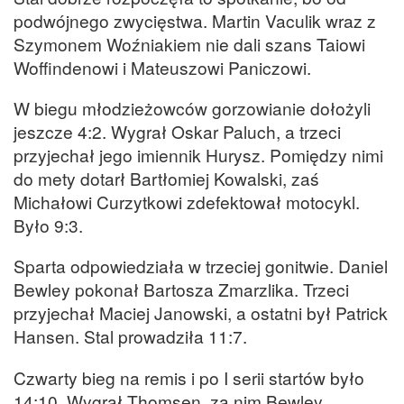
podwójnego zwycięstwa. Martin Vaculik wraz z
Szymonem Woźniakiem nie dali szans Taiowi
Woffindenowi i Mateuszowi Paniczowi.
W biegu młodzieżowców gorzowianie dołożyli
jeszcze 4:2. Wygrał Oskar Paluch, a trzeci
przyjechał jego imiennik Hurysz. Pomiędzy nimi
do mety dotarł Bartłomiej Kowalski, zaś
Michałowi Curzytkowi zdefektował motocykl.
Było 9:3.
Sparta odpowiedziała w trzeciej gonitwie. Daniel
Bewley pokonał Bartosza Zmarzlika. Trzeci
przyjechał Maciej Janowski, a ostatni był Patrick
Hansen. Stal prowadziła 11:7.
Czwarty bieg na remis i po I serii startów było
14:10. Wygrał Thomsen, za nim Bewley,