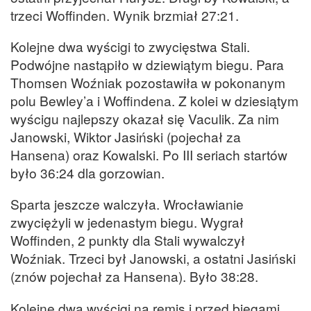
trzeci Woffinden. Wynik brzmiał 27:21.
Kolejne dwa wyścigi to zwycięstwa Stali.
Podwójne nastąpiło w dziewiątym biegu. Para
Thomsen Woźniak pozostawiła w pokonanym
polu Bewley’a i Woffindena. Z kolei w dziesiątym
wyścigu najlepszy okazał się Vaculik. Za nim
Janowski, Wiktor Jasiński (pojechał za
Hansena) oraz Kowalski. Po III seriach startów
było 36:24 dla gorzowian.
Sparta jeszcze walczyła. Wrocławianie
zwyciężyli w jedenastym biegu. Wygrał
Woffinden, 2 punkty dla Stali wywalczył
Woźniak. Trzeci był Janowski, a ostatni Jasiński
(znów pojechał za Hansena). Było 38:28.
Kolejne dwa wyścigi na remis i przed biegami