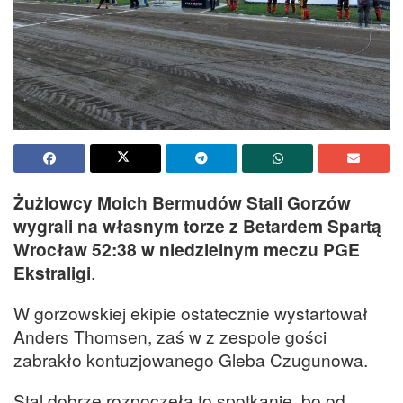
Żużlowcy Moich Bermudów Stali Gorzów
wygrali na własnym torze z Betardem Spartą
Wrocław 52:38 w niedzielnym meczu PGE
Ekstraligi
.
W gorzowskiej ekipie ostatecznie wystartował
Anders Thomsen, zaś w z zespole gości
zabrakło kontuzjowanego Gleba Czugunowa.
Stal dobrze rozpoczęła to spotkanie, bo od