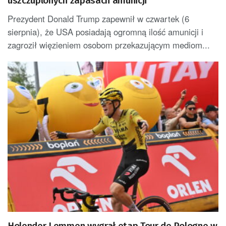
uszczuplonych zapasach amunicji
Prezydent Donald Trump zapewnił w czwartek (6
sierpnia), że USA posiadają ogromną ilość amunicji i
zagroził więzieniem osobom przekazującym mediom...
Holender Lemmen wygrał etap Tour de Pologne w