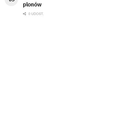
plonów
0 UDOST.