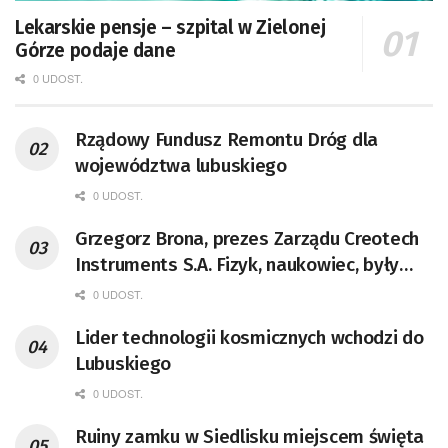
Lekarskie pensje – szpital w Zielonej
Górze podaje dane
0 UDOST.
Rządowy Fundusz Remontu Dróg dla
województwa lubuskiego
0 UDOST.
Grzegorz Brona, prezes Zarządu Creotech
Instruments S.A. Fizyk, naukowiec, były
pracownik CERN w Genewie,
0 UDOST.
przedsiębiorca i nauczyciel akademicki,
Lider technologii kosmicznych wchodzi do
doktor habilitowany nauk fizycznych,
Lubuskiego
koordynator Rady Sektorowej ds.
Kompetencji Przemysłu Lotniczo-
0 UDOST.
Kosmicznego oraz członek Komitetu
Ruiny zamku w Siedlisku miejscem święta
Badań Kosmicznych i Satelitarnych PAN.