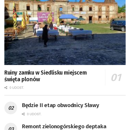
Ruiny zamku w Siedlisku miejscem
święta plonów
0 UDOST.
Będzie II etap obwodnicy Sławy
0 UDOST.
Remont zielonogórskiego deptaka