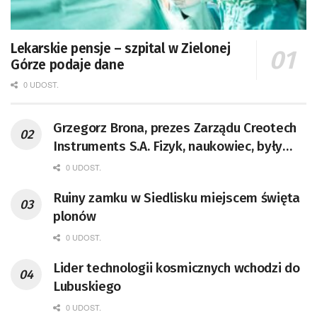
Lekarskie pensje – szpital w Zielonej
Górze podaje dane
0 UDOST.
Grzegorz Brona, prezes Zarządu Creotech
Instruments S.A. Fizyk, naukowiec, były
pracownik CERN w Genewie,
0 UDOST.
przedsiębiorca i nauczyciel akademicki,
Ruiny zamku w Siedlisku miejscem święta
doktor habilitowany nauk fizycznych,
plonów
koordynator Rady Sektorowej ds.
Kompetencji Przemysłu Lotniczo-
0 UDOST.
Kosmicznego oraz członek Komitetu
Lider technologii kosmicznych wchodzi do
Badań Kosmicznych i Satelitarnych PAN.
Lubuskiego
0 UDOST.