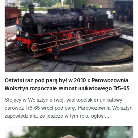
Ostatni raz pod parą był w 2010 r. Parowozownia
Wolsztyn rozpocznie remont unikatowego Tr5-65
Stojący w Wolsztynie (woj. wielkopolskie) unikatowy
parowóz Tr5-65 wróci pod parę. Parowozownia Wolsztyn
zapowiedziała, że jeszcze w tym roku ogłosi...