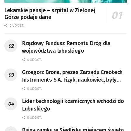
Lekarskie pensje – szpital w Zielonej
Górze podaje dane
0 UDOST.
Rządowy Fundusz Remontu Dróg dla
województwa lubuskiego
0 UDOST.
Grzegorz Brona, prezes Zarządu Creotech
Instruments S.A. Fizyk, naukowiec, były
pracownik CERN w Genewie,
0 UDOST.
przedsiębiorca i nauczyciel akademicki,
Lider technologii kosmicznych wchodzi do
doktor habilitowany nauk fizycznych,
Lubuskiego
koordynator Rady Sektorowej ds.
Kompetencji Przemysłu Lotniczo-
0 UDOST.
Kosmicznego oraz członek Komitetu
Ruiny zamku w Siedlisku miejscem święta