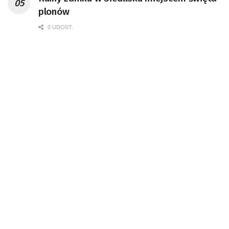
Badań Kosmicznych i Satelitarnych PAN.
plonów
0 UDOST.