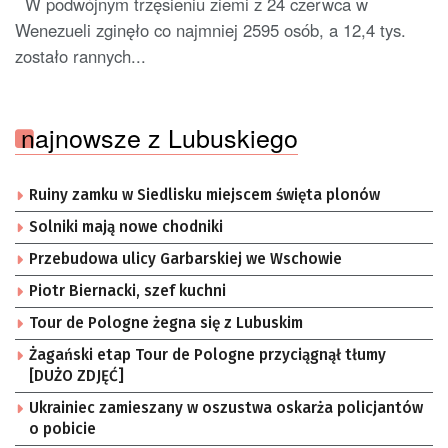
W podwójnym trzęsieniu ziemi z 24 czerwca w
Wenezueli zginęło co najmniej 2595 osób, a 12,4 tys.
zostało rannych...
najnowsze z Lubuskiego
Ruiny zamku w Siedlisku miejscem święta plonów
Solniki mają nowe chodniki
Przebudowa ulicy Garbarskiej we Wschowie
Piotr Biernacki, szef kuchni
Tour de Pologne żegna się z Lubuskim
Żagański etap Tour de Pologne przyciągnął tłumy
[DUŻO ZDJĘĆ]
Ukrainiec zamieszany w oszustwa oskarża policjantów
o pobicie