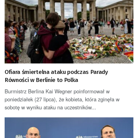
Ofiara śmiertelna ataku podczas Parady
Równości w Berlinie to Polka
Burmistrz Berlina Kai Wegner poinformował w
poniedziałek (27 lipca), że kobieta, która zginęła w
sobotę w wyniku ataku na uczestników...