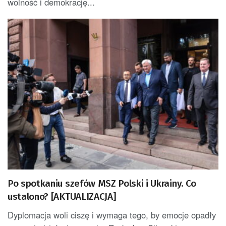
wolność i demokrację...
Po spotkaniu szefów MSZ Polski i Ukrainy. Co
ustalono? [AKTUALIZACJA]
Dyplomacja woli ciszę i wymaga tego, by emocje opadły