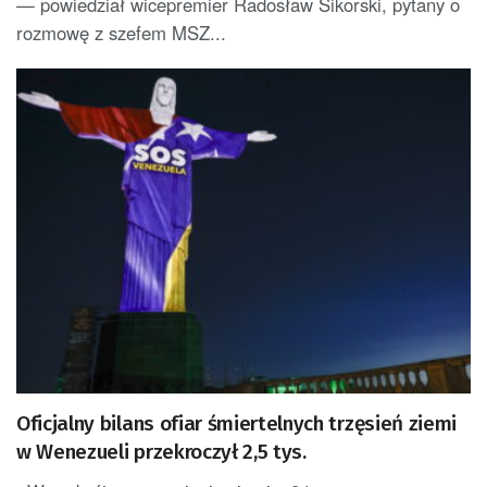
— powiedział wicepremier Radosław Sikorski, pytany o
rozmowę z szefem MSZ...
Oficjalny bilans ofiar śmiertelnych trzęsień ziemi
w Wenezueli przekroczył 2,5 tys.