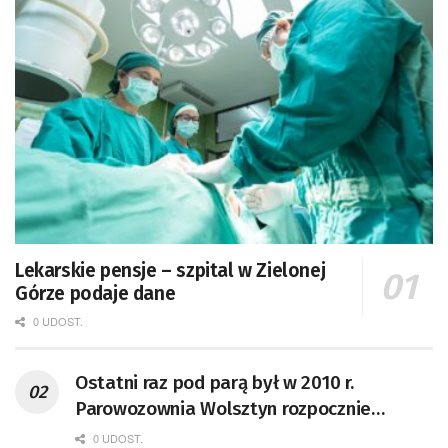
Lekarskie pensje – szpital w Zielonej
Górze podaje dane
0 UDOST.
Ostatni raz pod parą był w 2010 r.
Parowozownia Wolsztyn rozpocznie
remont unikatowego Tr5-65
0 UDOST.