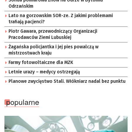
Sonda pomiarowa znów na Odrze w Bytomiu
Odrzańskim
Lato na gorzowskim SOR-ze. Z jakimi problemami
trafiają pacjenci?
Piotr Gawara, przewodniczący Organizacji
Pracodawców Ziemi Lubuskiej
Żagańska policjantka i jej pies powalczą w
mistrzostwach kraju
Farmy fotowoltaiczne dla MZK
Letnie urazy – medycy ostrzegają
Planowe zwycięstwo Stali. Włókniarz nadal bez punktu
popularne