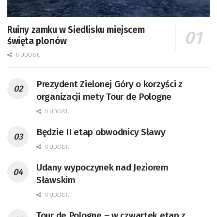
Ruiny zamku w Siedlisku miejscem
święta plonów
0 UDOST.
Prezydent Zielonej Góry o korzyści z
organizacji mety Tour de Pologne
0 UDOST.
Będzie II etap obwodnicy Sławy
0 UDOST.
Udany wypoczynek nad Jeziorem
Sławskim
0 UDOST.
Tour de Pologne – w czwartek etap z