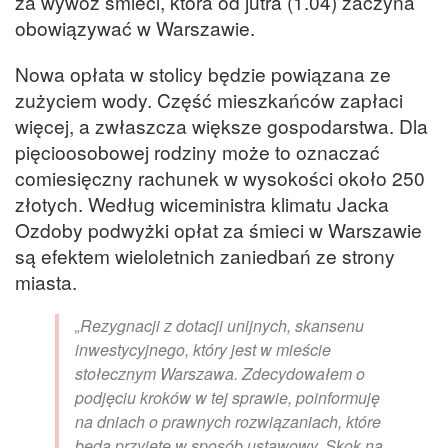
za wywóz śmieci, która od jutra (1.04) zaczyna
obowiązywać w Warszawie.
Nowa opłata w stolicy będzie powiązana ze
zużyciem wody. Część mieszkańców zapłaci
więcej, a zwłaszcza większe gospodarstwa. Dla
pięcioosobowej rodziny może to oznaczać
comiesięczny rachunek w wysokości około 250
złotych. Według wiceministra klimatu Jacka
Ozdoby podwyżki opłat za śmieci w Warszawie
są efektem wieloletnich zaniedbań ze strony
miasta.
„Rezygnacji z dotacji unijnych, skansenu
inwestycyjnego, który jest w mieście
stołecznym Warszawa. Zdecydowałem o
podjęciu kroków w tej sprawie, poinformuję
na dniach o prawnych rozwiązaniach, które
będą przyjęte w sposób ustawowy. Skok na