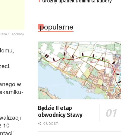
Groźny upadek Dominika Kubery
popularne
etana / Facebook
 domu,
zeci.
wanego w
ekarniku-
Będzie II etap
obwodnicy Sławy
alizacji
0 UDOST.
z 10
ntacji