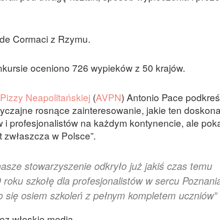
vide Cormaci z Rzymu.
kursie oceniono 726 wypieków z 50 krajów.
Pizzy Neapolitańskiej
(
AVPN
) Antonio Pace podkreśl
wyczajne rosnące zainteresowanie, jakie ten doskon
i profesjonalistów na każdym kontynencie, ale pok
t zwłaszcza w Polsce”.
 nasze stowarzyszenie odkryło już jakiś czas temu
 roku szkołę dla profesjonalistów w sercu Poznani
o się osiem szkoleń z pełnym kompletem uczniów”
ez włoskie media.