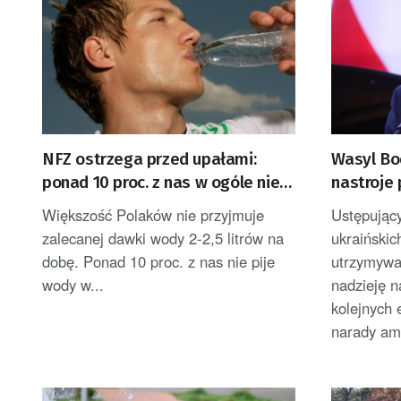
NFZ ostrzega przed upałami:
Wasyl Bo
ponad 10 proc. z nas w ogóle nie
nastroje 
pije wody
decyzje 
Większość Polaków nie przyjmuje
Ustępujący
zalecanej dawki wody 2-2,5 litrów na
ukraińskic
dobę. Ponad 10 proc. z nas nie pije
utrzymywać
wody w...
nadzieję n
kolejnych
narady am