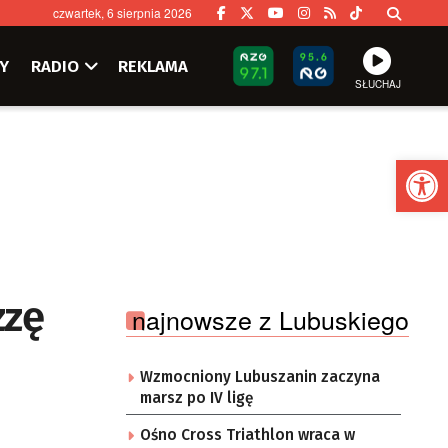
czwartek, 6 sierpnia 2026
Y
RADIO
REKLAMA
SŁUCHAJ
Ot
zzę
najnowsze z Lubuskiego
Wzmocniony Lubuszanin zaczyna
marsz po IV ligę
Ośno Cross Triathlon wraca w