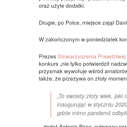
oraz użyte dodatki.
Drugie, po Polce, miejsce zajął Da
W zakończonym w poniedziałek kon
Prezes
Stowarzyszenia Prawdziwej 
konkurs „nie tylko potwierdził nadz
przysmak wywołuje wśród amatorów 
także, że przeżywa on złoty momen
„To swoisty złoty wiek, jaki
inaugurując w styczniu 2020
gdzie mimo pandemii odbył
– dodał Antonio Pace, cytowany prz