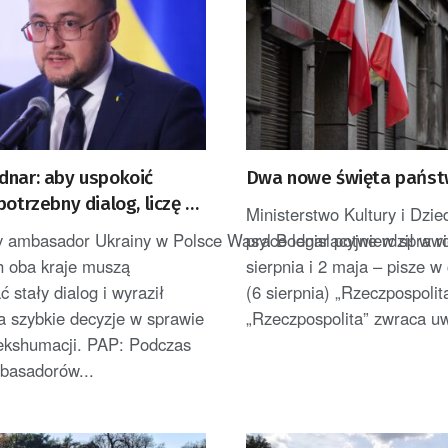
dnar: aby uspokoić
Dwa nowe święta pańs
potrzebny dialog, liczę na
Ministerstwo Kultury i Dzi
o kolejnych ekshumacjach
 ambasador Ukrainy w Polsce Wasyl Bodnar potwierdził w roz
prace legislacyjne w spraw
h oba kraje muszą
sierpnia i 2 maja – pisze w
 stały dialog i wyraził
(6 sierpnia) „Rzeczpospolit
a szybkie decyzje w sprawie
„Rzeczpospolita” zwraca uw
 ekshumacji. PAP: Podczas
basadorów...