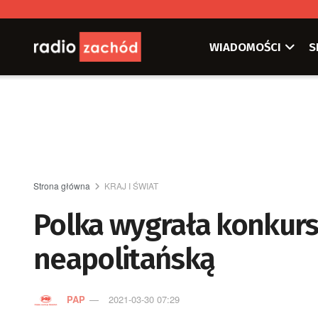
WIADOMOŚCI
S
Strona główna
KRAJ I ŚWIAT
Polka wygrała konkurs
neapolitańską
PAP
2021-03-30 07:29