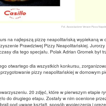
Fot. Associazione Verace Pizza Napol
rs na najlepszą pizzę neapolitańską wypiekaną w
zyszenie Prawdziwej Pizzy Neapolitańskiej. Jurorzy
czasy dla tego specjału. Polak Adrian Gromek był tr
ego otwartego dla wszystkich konkursu, zorganizo
 przygotowanie pizzy neapolitańskiej w domowym pi
warzyszeniu. 20 zdjęć, które w pierwszym etapie ryw
szło do drugiego etapu. Zostały w nim ocenione prze
zy brali pod uwagę kształt, sposób wypieczenia i preze