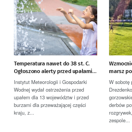
Temperatura nawet do 38 st. C.
Wzmocnio
Ogłoszono alerty przed upałami i
marsz po 
burzami
Instytut Meteorologii i Gospodarki
W sobotę 
Wodnej wydał ostrzeżenia przed
Drezdenko
upałem dla 13 województw i przed
gorzowskie
burzami dla przeważającej części
derbów po
kraju, z...
rozgrywek
zespole...