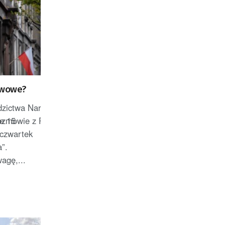
twowe?
edzictwa Narodowego planuje
mowie z PAP, że obejmie stanowisko wiceministra spraw zagr
ie 15
 czwartek
a”.
agę,...