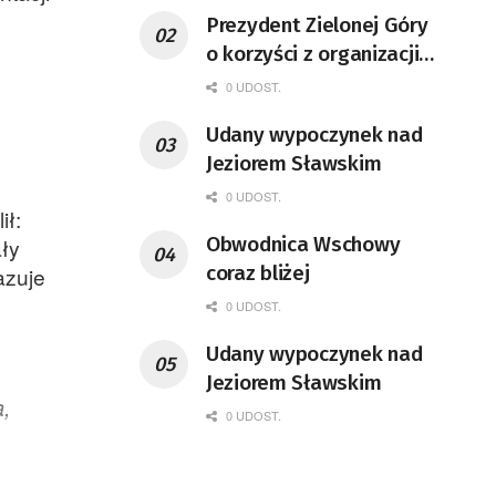
Prezydent Zielonej Góry
o korzyści z organizacji
mety Tour de Pologne
0 UDOST.
Udany wypoczynek nad
Jeziorem Sławskim
0 UDOST.
ił:
Obwodnica Wschowy
ały
coraz bliżej
azuje
0 UDOST.
Udany wypoczynek nad
Jeziorem Sławskim
a,
0 UDOST.