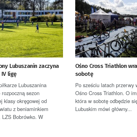
ny Lubuszanin zaczyna
Ośno Cross Triathlon wr
IV ligę
sobotę
piłkarze Lubuszanina
Po sześciu latach przerwy 
 rozpoczną sezon
Ośno Cross Triathlon. O im
j klasy okręgowej od
która w sobotę odbędzie si
wiatu z beniaminkiem
Lubuskim mówi główny...
, LZS Bobrówko. W