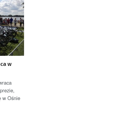
aca w
wraca
prezie,
ę w Ośnie