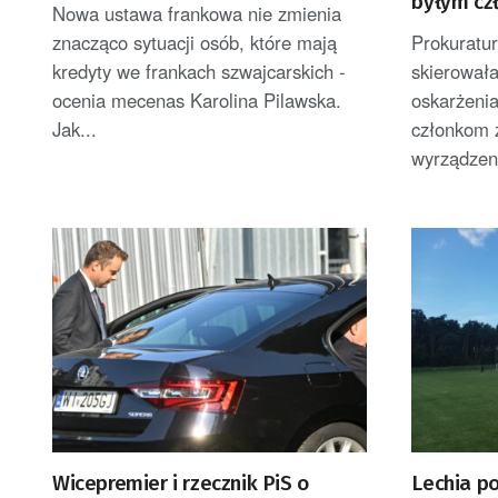
byłym cz
Nowa ustawa frankowa nie zmienia
znacząco sytuacji osób, które mają
Prokuratu
kredyty we frankach szwajcarskich -
skierował
ocenia mecenas Karolina Pilawska.
oskarżeni
Jak...
członkom 
wyrządzeni
Wicepremier i rzecznik PiS o
Lechia p