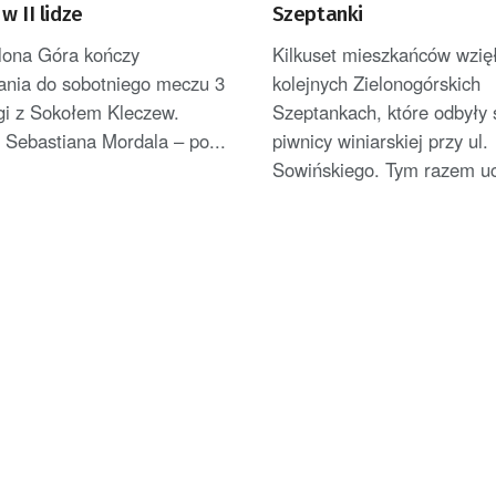
w II lidze
Szeptanki
elona Góra kończy
Kilkuset mieszkańców wzięł
ania do sobotniego meczu 3
kolejnych Zielonogórskich
ligi z Sokołem Kleczew.
Szeptankach, które odbyły 
 Sebastiana Mordala – po...
piwnicy winiarskiej przy ul.
Sowińskiego. Tym razem ucz