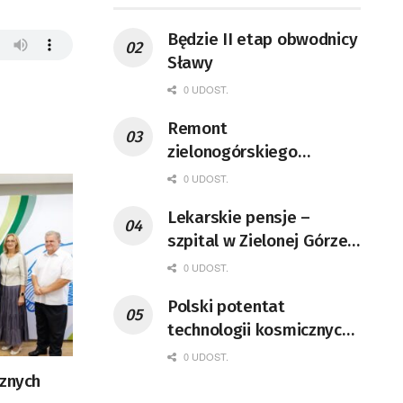
Będzie II etap obwodnicy
Sławy
0 UDOST.
Remont
zielonogórskiego
deptaka zgodnie z
0 UDOST.
planem
Lekarskie pensje –
szpital w Zielonej Górze
podaje dane
0 UDOST.
Polski potentat
technologii kosmicznych
wprowadzi się do Zielonej
0 UDOST.
Góry
cznych