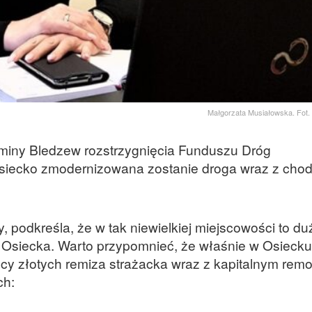
Małgorzata Musiałowska. Fot.
gminy Bledzew rozstrzygnięcia Funduszu Dróg
iecko zmodernizowana zostanie droga wraz z chodn
 podkreśla, że w tak niewielkiej miejscowości to du
d Osiecka. Warto przypomnieć, że właśnie w Osiecku
cy złotych remiza strażacka wraz z kapitalnym rem
ch: