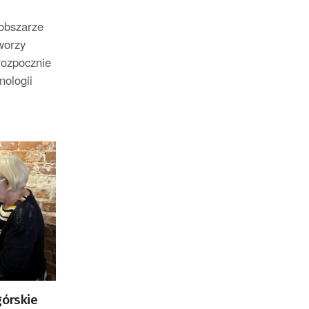
 obszarze
worzy
rozpocznie
ologii
górskie