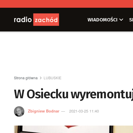
WIADOMOŚCI
S
Strona główna
LUBUSKIE
W Osiecku wyremontuj
Zbigniew Bodnar
2021-03-25 11:40