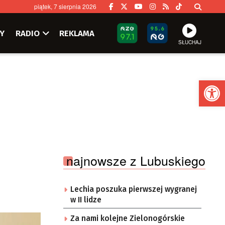
piątek, 7 sierpnia 2026
Y
RADIO
REKLAMA
SŁUCHAJ
Ot
najnowsze z Lubuskiego
Lechia poszuka pierwszej wygranej
w II lidze
Za nami kolejne Zielonogórskie