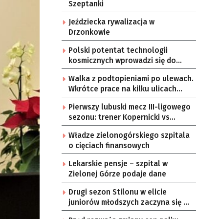
Szeptanki
Jeździecka rywalizacja w
Drzonkowie
Polski potentat technologii
kosmicznych wprowadzi się do
Zielonej Góry
Walka z podtopieniami po ulewach.
Wkrótce prace na kilku ulicach
Gorzowa
Pierwszy lubuski mecz III-ligowego
sezonu: trener Kopernicki vs
starzy znajomi
Władze zielonogórskiego szpitala
o cięciach finansowych
Lekarskie pensje – szpital w
Zielonej Górze podaje dane
Drugi sezon Stilonu w elicie
juniorów młodszych zaczyna się w
sobotę