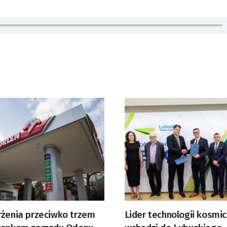
rżenia przeciwko trzem
Lider technologii kosmi