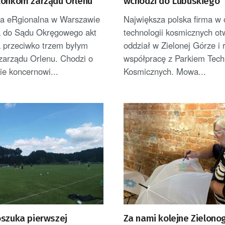
łonkom zarządu Orlenu
wchodzi do Lubuskiego
ra eRgionalna w Warszawie
Największa polska firma w
a do Sądu Okręgowego akt
technologii kosmicznych ot
a przeciwko trzem byłym
oddział w Zielonej Górze i 
zarządu Orlenu. Chodzi o
współpracę z Parkiem Techn
e koncernowi...
Kosmicznych. Mowa...
oszuka pierwszej
Za nami kolejne Zielono