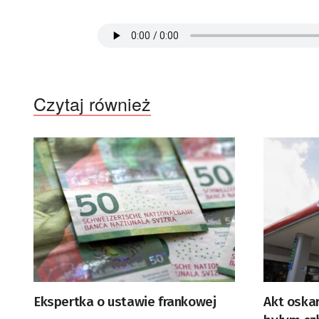
Czytaj również
Ekspertka o ustawie frankowej
Akt oska