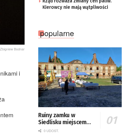
Rząd rozważa zmiany cen paliw.
Kierowcy nie mają wątpliwości
popularne
 Zbigniew Bodnar
ikami i
ża
ontem
Ruiny zamku w
Siedlisku miejscem
święta plonów
0 UDOST.