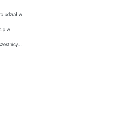
o udział w
się w
estnicy...