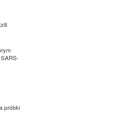
ili
órym
w SARS-
a próbki