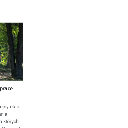
prace
ejny etap
ania
a których