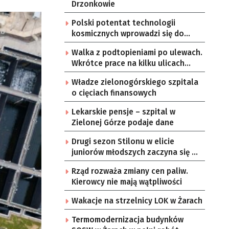
Drzonkowie
Polski potentat technologii
kosmicznych wprowadzi się do
Zielonej Góry
Walka z podtopieniami po ulewach.
Wkrótce prace na kilku ulicach
Gorzowa
Władze zielonogórskiego szpitala
o cięciach finansowych
Lekarskie pensje – szpital w
Zielonej Górze podaje dane
Drugi sezon Stilonu w elicie
juniorów młodszych zaczyna się w
sobotę
Rząd rozważa zmiany cen paliw.
Kierowcy nie mają wątpliwości
Wakacje na strzelnicy LOK w Żarach
Termomodernizacja budynków