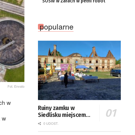
SOSW w Żarach w pełni robót
popularne
Fot. Envato
ch w
Ruiny zamku w
Siedlisku miejscem
a w
święta plonów
0 UDOST.