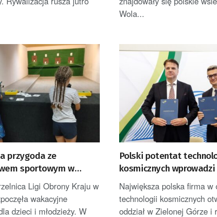
. Rywalizacja rusza jutro
znajdowały się polskie wsie
Wola...
a przygoda ze
Polski potentat technolo
twem sportowym w
kosmicznych wprowadzi 
Zielonej Góry
rzelnica Ligi Obrony Kraju w
Największa polska firma w
zpoczęła wakacyjne
technologii kosmicznych ot
dla dzieci i młodzieży. W
oddział w Zielonej Górze i 