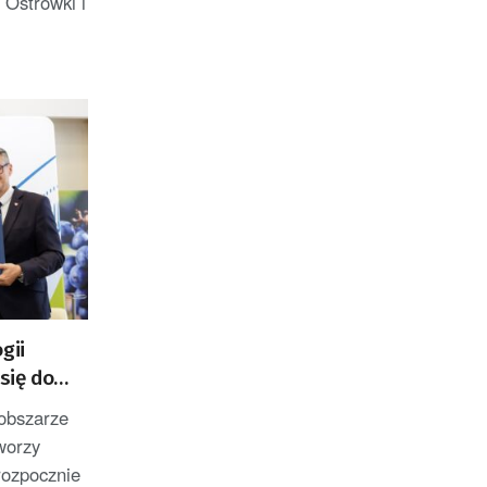
 Ostrówki i
gii
się do
 obszarze
worzy
rozpocznie