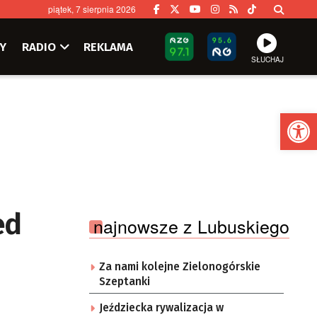
piątek, 7 sierpnia 2026
Y
RADIO
REKLAMA
SŁUCHAJ
Ot
ed
najnowsze z Lubuskiego
Za nami kolejne Zielonogórskie
Szeptanki
Jeździecka rywalizacja w