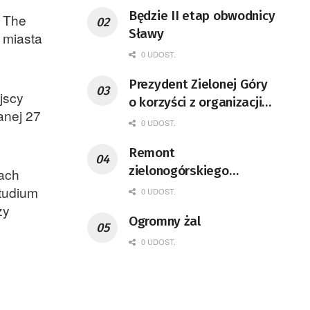
Będzie II etap obwodnicy
f The
Sławy
 miasta
0 UDOST.
Prezydent Zielonej Góry
jscy
o korzyści z organizacji
anej 27
mety Tour de Pologne
0 UDOST.
Remont
zielonogórskiego
iach
deptaka zgodnie z
studium
0 UDOST.
planem
zy
Ogromny żal
0 UDOST.