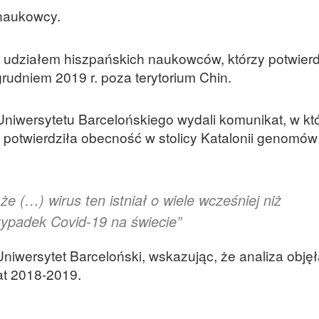
 naukowcy.
 udziałem hiszpańskich naukowców, którzy potwierdz
udniem 2019 r. poza terytorium Chin.
Uniwersytetu Barcelońskiego wydali komunikat, w kt
h potwierdziła obecność w stolicy Katalonii genomó
e (…) wirus ten istniał o wiele wcześniej niż
zypadek Covid-19 na świecie”
iwersytet Barceloński, wskazując, że analiza objęł
at 2018-2019.