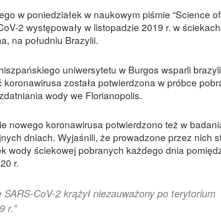
ego w poniedziałek w naukowym piśmie “Science o
oV-2 występowały w listopadzie 2019 r. w ściekach
a, na południu Brazylii.
hiszpańskiego uniwersytetu w Burgos wsparli brazyli
ć koronawirusa została potwierdzona w próbce pobr
 uzdatniania wody we Florianopolis.
ienie nowego koronawirusa potwierdzono też w badan
ych dniach. Wyjaśnili, że prowadzone przez nich 
bek wody ściekowej pobranych każdego dnia pomięd
20 r.
e SARS-CoV-2 krążył niezauważony po terytorium
9 r.”