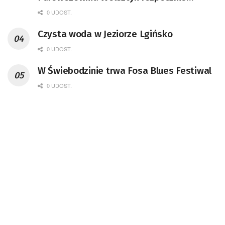
remont unikatowego Tr5-65
0 UDOST.
Czysta woda w Jeziorze Lgińsko
0 UDOST.
W Świebodzinie trwa Fosa Blues Festiwal
0 UDOST.