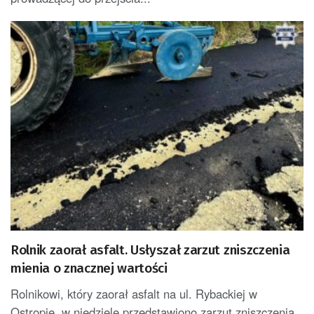
Rolnik zaorał asfalt. Usłyszał zarzut zniszczenia
mienia o znacznej wartości
Rolnikowi, który zaorał asfalt na ul. Rybackiej w
Ostropie, w niedzielę przedstawiono zarzut zniszczenia