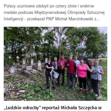
Inteligencji
Polscy uczniowie zdobyli po cztery złote i srebrne
medale podczas Międzynarodowej Olimpiady Sztucznej
Inteligencji - przekazał PAP Michał Marcinkowski z...
„Ludzkie odruchy” reportaż Michała Szczęcha w