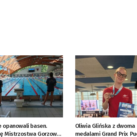
e opanowali basen.
Oliwia Glińska z dwoma
ię Mistrzostwa Gorzowa
medalami Grand Prix Pu