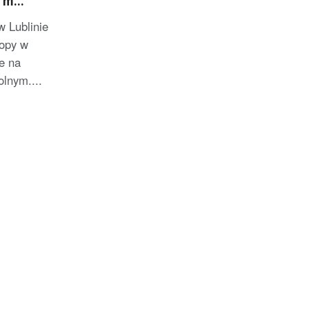
0 m
ALIZACJA]
 Lublinie
ropy w
e na
lnym....