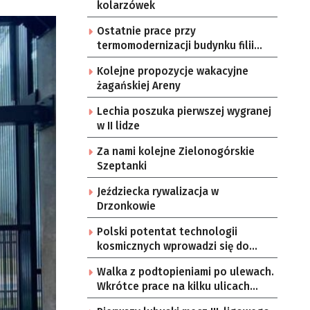
kolarzówek
Ostatnie prace przy
termomodernizacji budynku filii
przedszkola Bajka
Kolejne propozycje wakacyjne
żagańskiej Areny
Lechia poszuka pierwszej wygranej
w II lidze
Za nami kolejne Zielonogórskie
Szeptanki
Jeździecka rywalizacja w
Drzonkowie
Polski potentat technologii
kosmicznych wprowadzi się do
Zielonej Góry
Walka z podtopieniami po ulewach.
Wkrótce prace na kilku ulicach
Gorzowa