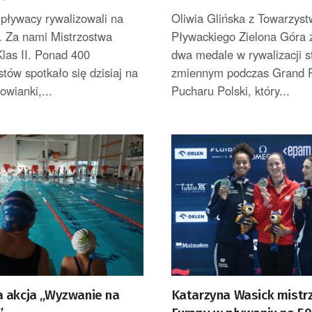
Polski
pływacy rywalizowali na
Oliwia Glińska z Towarzys
. Za nami Mistrzostwa
Pływackiego Zielona Góra 
las II. Ponad 400
dwa medale w rywalizacji s
stów spotkało się dzisiaj na
zmiennym podczas Grand P
owianki,...
Pucharu Polski, który...
 akcja „Wyzwanie na
Katarzyna Wasick mistr