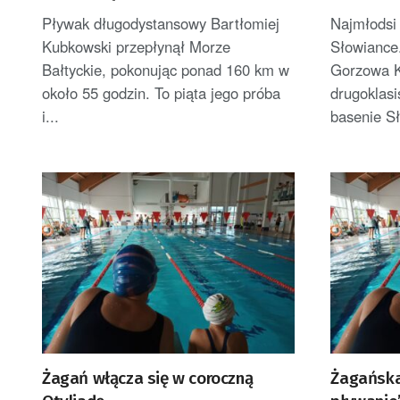
pokonując ponad 160 km
Klas II
Pływak długodystansowy Bartłomiej
Najmłodsi 
Kubkowski przepłynął Morze
Słowiance
Bałtyckie, pokonując ponad 160 km w
Gorzowa K
około 55 godzin. To piąta jego próba
drugoklasi
i...
basenie Sł
Żagań włącza się w coroczną
Żagańska