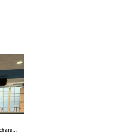
oraz członek Komitetu
Badań Kosmicznych i
Satelitarnych PAN.
charu