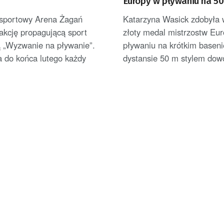
”
Europy w pływaniu na 5
stylem dowolnym [AKTU
sportowy Arena Żagań
Katarzyna Wasick zdobyła w
akcję propagującą sport
złoty medal mistrzostw Eu
 „Wyzwanie na pływanie”.
pływaniu na krótkim baseni
a do końca lutego każdy
dystansie 50 m stylem dowo