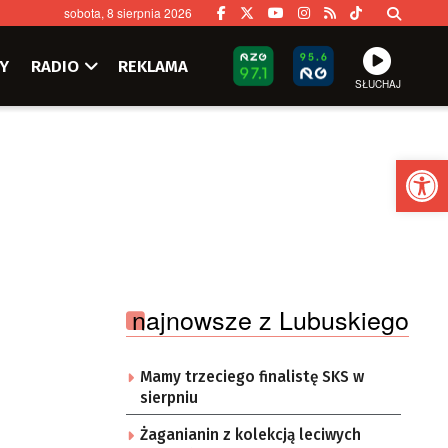
sobota, 8 sierpnia 2026
Y
RADIO
REKLAMA
SŁUCHAJ
Ot
najnowsze z Lubuskiego
Mamy trzeciego finalistę SKS w
sierpniu
Żaganianin z kolekcją leciwych