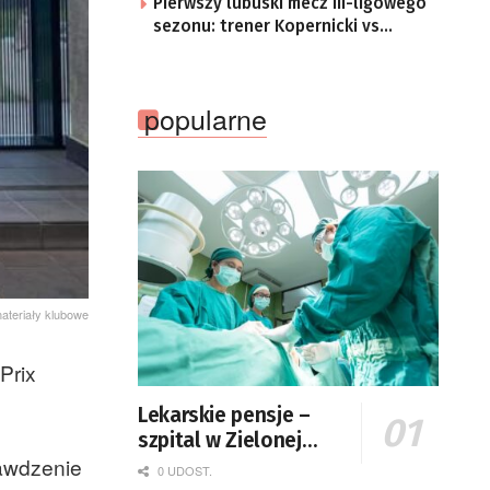
Pierwszy lubuski mecz III-ligowego
sezonu: trener Kopernicki vs
starzy znajomi
popularne
materiały klubowe
Prix
Lekarskie pensje –
szpital w Zielonej
rawdzenie
Górze podaje dane
0 UDOST.