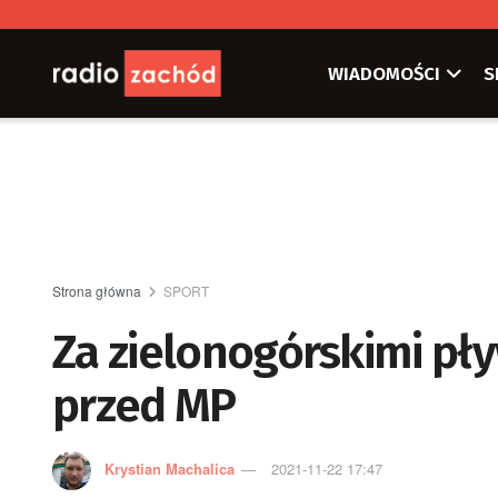
WIADOMOŚCI
S
Strona główna
SPORT
Za zielonogórskimi pł
przed MP
Krystian Machalica
2021-11-22 17:47