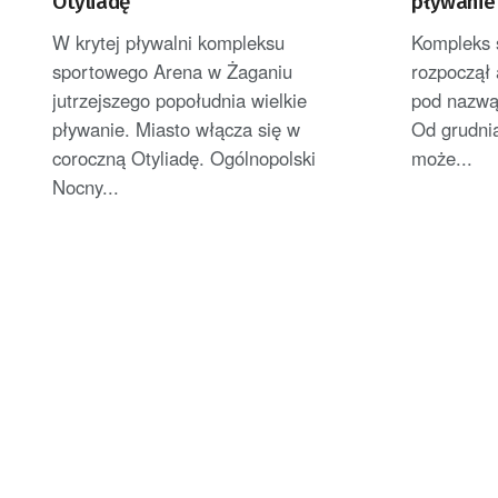
Otyliadę
pływanie
W krytej pływalni kompleksu
Kompleks 
sportowego Arena w Żaganiu
rozpoczął 
jutrzejszego popołudnia wielkie
pod nazwą
pływanie. Miasto włącza się w
Od grudni
coroczną Otyliadę. Ogólnopolski
może...
Nocny...