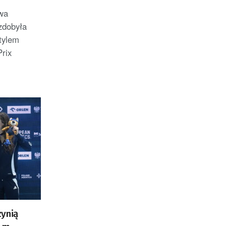
twa
zdobyła
tylem
rix
zynią