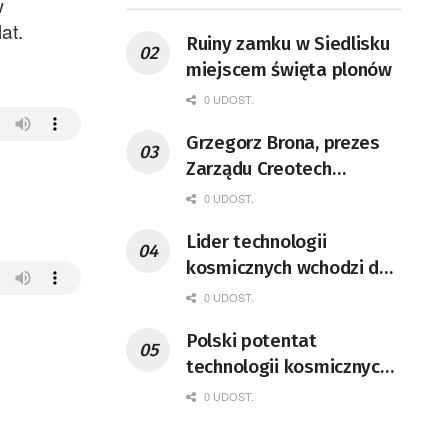
w
at.
Ruiny zamku w Siedlisku
miejscem święta plonów
0 UDOST.
Grzegorz Brona, prezes
Zarządu Creotech
Instruments S.A. Fizyk,
0 UDOST.
naukowiec, były
Lider technologii
pracownik CERN w
kosmicznych wchodzi do
Genewie, przedsiębiorca i
Lubuskiego
nauczyciel akademicki,
0 UDOST.
doktor habilitowany nauk
Polski potentat
fizycznych, koordynator
technologii kosmicznych
Rady Sektorowej ds.
wprowadzi się do Zielonej
0 UDOST.
Kompetencji Przemysłu
Góry
Lotniczo-Kosmicznego