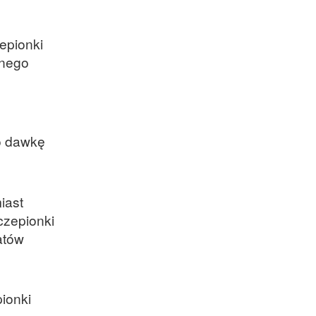
epionki
łnego
ło dawkę
iast
czepionki
atów
ionki