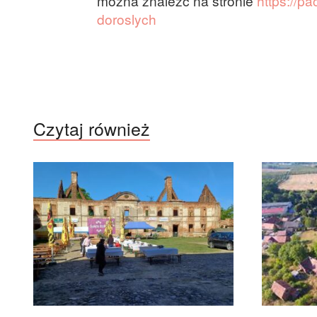
można znaleźć na stronie
https://p
doroslych
Czytaj również