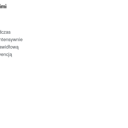
imi
dczas
intensywnie
awidłową
wencją