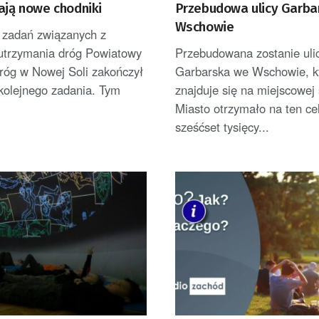
ają nowe chodniki
Przebudowa ulicy Garba
Wschowie
zadań związanych z
utrzymania dróg Powiatowy
Przebudowana zostanie uli
róg w Nowej Soli zakończył
Garbarska we Wschowie, k
 kolejnego zadania. Tym
znajduje się na miejscowej
Miasto otrzymało na ten cel
sześćset tysięcy...