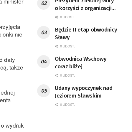
Prezydent Zielonej Góry
 minister
o korzyści z organizacji
mety Tour de Pologne
0 UDOST.
rzyjęcia
Będzie II etap obwodnicy
ionki nie
Sławy
0 UDOST.
d daty
Obwodnica Wschowy
cą, także
coraz bliżej
0 UDOST.
Udany wypoczynek nad
jednej
Jeziorem Sławskim
jenta
0 UDOST.
 o wydruk