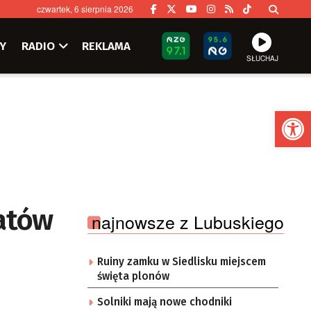
czwartek, 6 sierpnia 2026
Y
RADIO
REKLAMA
SŁUCHAJ
Ot
katów
najnowsze z Lubuskiego
Ruiny zamku w Siedlisku miejscem
święta plonów
Solniki mają nowe chodniki