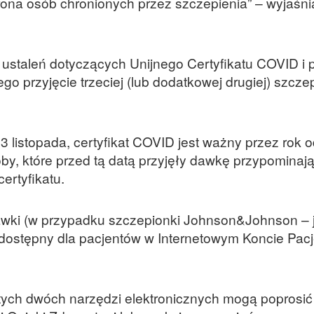
ona osób chronionych przez szczepienia” – wyjaśnia
staleń dotyczących Unijnego Certyfikatu COVID i p
o przyjęcie trzeciej (lub dodatkowej drugiej) szczep
3 listopada, certyfikat COVID jest ważny przez rok o
by, które przed tą datą przyjęły dawkę przypominają
ertyfikatu.
dawki (w przypadku szczepionki Johnson&Johnson – 
e dostępny dla pacjentów w Internetowym Koncie Pac
tych dwóch narzędzi elektronicznych mogą poprosić