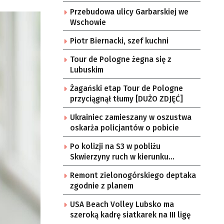
Przebudowa ulicy Garbarskiej we
Wschowie
Piotr Biernacki, szef kuchni
Tour de Pologne żegna się z
Lubuskim
Żagański etap Tour de Pologne
przyciągnął tłumy [DUŻO ZDJĘĆ]
Ukrainiec zamieszany w oszustwa
oskarża policjantów o pobicie
Po kolizji na S3 w pobliżu
Skwierzyny ruch w kierunku
Gorzowa Wlkp. jednym pasem
Remont zielonogórskiego deptaka
zgodnie z planem
USA Beach Volley Lubsko ma
szeroką kadrę siatkarek na III ligę