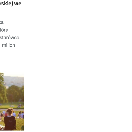
rskiej we
ca
tóra
 starówce.
 milion