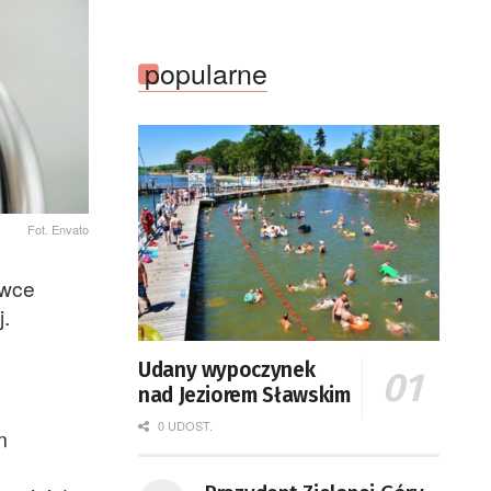
popularne
Fot. Envato
awce
.
Udany wypoczynek
nad Jeziorem Sławskim
0 UDOST.
m