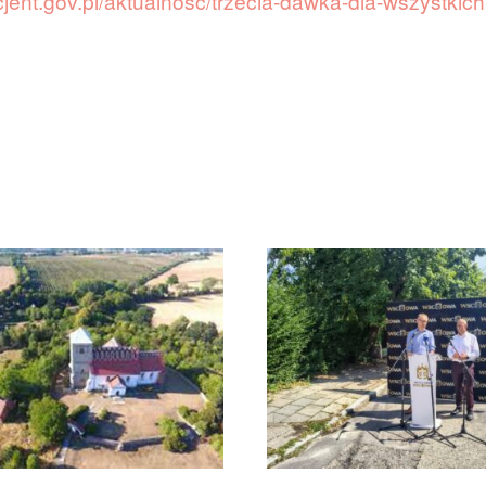
acjent.gov.pl/aktualnosc/trzecia-dawka-dla-wszystkich