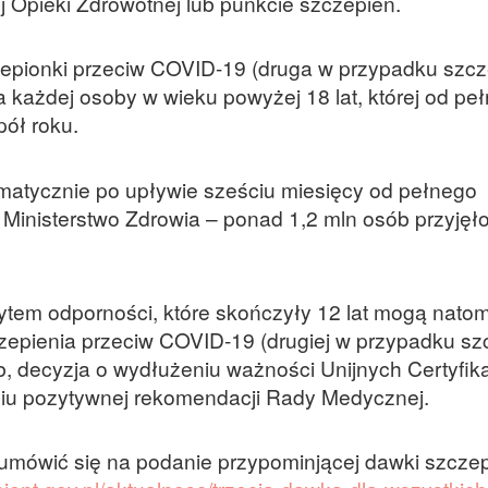
 Opieki Zdrowotnej lub punkcie szczepień.
epionki przeciw COVID-19 (druga w przypadku szcz
la każdej osoby w wieku powyżej 18 lat, której od pe
pół roku.
matycznie po upływie sześciu miesięcy od pełnego
e Ministerstwo Zdrowia – ponad 1,2 mln osób przyję
ytem odporności, które skończyły 12 lat mogą natom
zepienia przeciw COVID-19 (drugiej w przypadku sz
, decyzja o wydłużeniu ważności Unijnych Certyfik
iu pozytywnej rekomendacji Rady Medycznej.
k umówić się na podanie przypominjącej dawki szczep