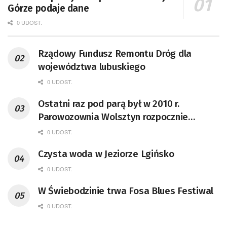
Górze podaje dane
0 UDOST.
Rządowy Fundusz Remontu Dróg dla
województwa lubuskiego
0 UDOST.
Ostatni raz pod parą był w 2010 r.
Parowozownia Wolsztyn rozpocznie
remont unikatowego Tr5-65
0 UDOST.
Czysta woda w Jeziorze Lgińsko
0 UDOST.
W Świebodzinie trwa Fosa Blues Festiwal
0 UDOST.