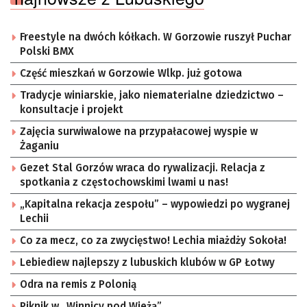
Freestyle na dwóch kółkach. W Gorzowie ruszył Puchar
Polski BMX
Część mieszkań w Gorzowie Wlkp. już gotowa
Tradycje winiarskie, jako niematerialne dziedzictwo –
konsultacje i projekt
Zajęcia surwiwalowe na przypałacowej wyspie w
Żaganiu
Gezet Stal Gorzów wraca do rywalizacji. Relacja z
spotkania z częstochowskimi lwami u nas!
„Kapitalna rekacja zespołu” – wypowiedzi po wygranej
Lechii
Co za mecz, co za zwycięstwo! Lechia miażdży Sokoła!
Lebiediew najlepszy z lubuskich klubów w GP Łotwy
Odra na remis z Polonią
Piknik w „Winnicy pod Wieżą”