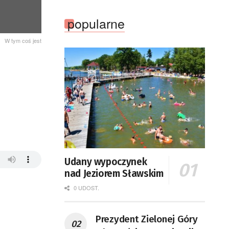
popularne
W tym coś jest
Udany wypoczynek
nad Jeziorem Sławskim
0 UDOST.
Prezydent Zielonej Góry