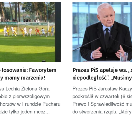
o losowaniu: Faworytem
Prezes PiS apeluje ws. 
my mamy marzenia!
niepodległość”. „Musimy
wykorzystać”
wa Lechia Zielona Góra
Prezes PiS Jarosław Kaczy
iebie z pierwszoligowym
podkreślił w czwartek (6 si
orzów w I rundzie Pucharu
Prawo i Sprawiedliwość mu
dzie tylko jeden mecz...
do stworzenia rządu, „który