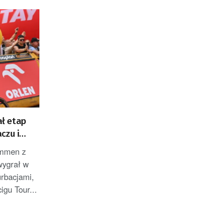
ł etap
czu i
ZACJA]
emmen z
wygrał w
rbacjami,
igu Tour...