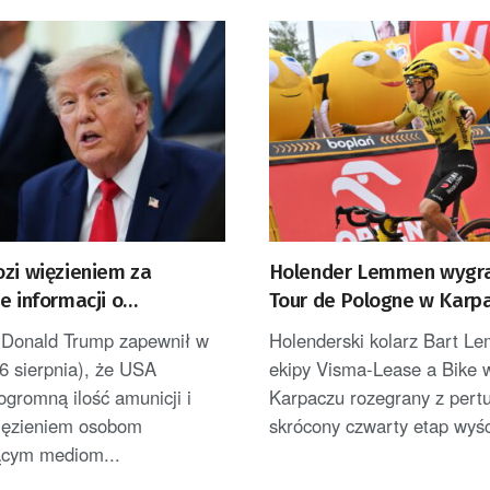
ozi więzieniem za
Holender Lemmen wygra
e informacji o
Tour de Pologne w Karpa
onych zapasach amunicji
został liderem [AKTUALI
 Donald Trump zapewnił w
Holenderski kolarz Bart L
6 sierpnia), że USA
ekipy Visma-Lease a Bike 
ogromną ilość amunicji i
Karpaczu rozegrany z pertu
więzieniem osobom
skrócony czwarty etap wyśc
ącym mediom...