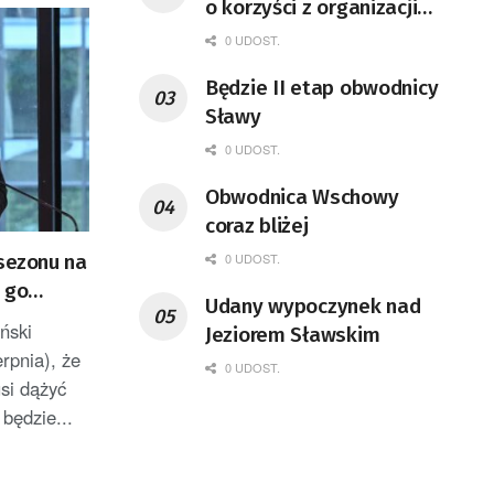
o korzyści z organizacji
mety Tour de Pologne
0 UDOST.
Będzie II etap obwodnicy
Sławy
0 UDOST.
Obwodnica Wschowy
coraz bliżej
0 UDOST.
„sezonu na
 go
Udany wypoczynek nad
ński
Jeziorem Sławskim
erpnia), że
0 UDOST.
si dążyć
 będzie...