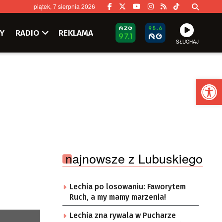
piątek, 7 sierpnia 2026
Y
RADIO
REKLAMA
SŁUCHAJ
Ot
najnowsze z Lubuskiego
Lechia po losowaniu: Faworytem
Ruch, a my mamy marzenia!
Lechia zna rywala w Pucharze