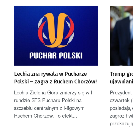
Lechia zna rywala w Pucharze
Trump gr
Polski – zagra z Ruchem Chorzów!
ujawniani
uszczupl
Lechia Zielona Góra zmierzy się w I
Prezydent
rundzie STS Pucharu Polski na
czwartek (
szczeblu centralnym z I-ligowym
posiadają 
Ruchem Chorzów. To efekt...
zagroził 
przekazuj