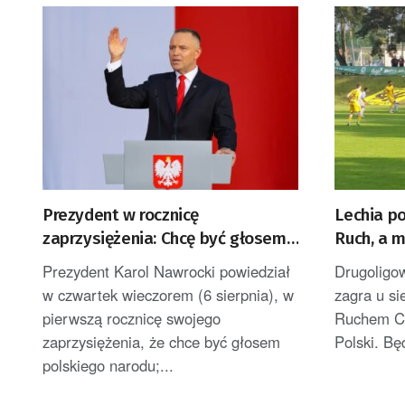
Prezydent w rocznicę
Lechia p
zaprzysiężenia: Chcę być głosem
Ruch, a 
Polek i Polaków [AKTUALIZACJA]
Prezydent Karol Nawrocki powiedział
Drugoligo
w czwartek wieczorem (6 sierpnia), w
zagra u s
pierwszą rocznicę swojego
Ruchem Ch
zaprzysiężenia, że chce być głosem
Polski. Bę
polskiego narodu;...