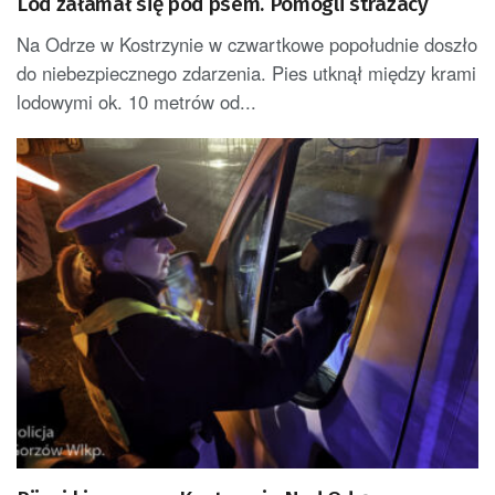
Lód załamał się pod psem. Pomogli strażacy
Na Odrze w Kostrzynie w czwartkowe popołudnie doszło
do niebezpiecznego zdarzenia. Pies utknął między krami
lodowymi ok. 10 metrów od...