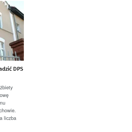
adzić DPS
żbiety
mowę
omu
chowie.
 liczba