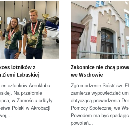
kces lotników z
Zakonnice nie chcą prow
 Ziemi Lubuskiej
we Wschowie
kces członków Aeroklubu
Zgromadzenie Sióstr św. El
skiej. Na przełomie
zamierza wypowiedzieć u
lipca, w Zamościu odbyły
dotyczącą prowadzenia D
ostwa Polski w Akrobacji
Pomocy Społecznej we Ws
ej,...
Powodem ma być spadająca
powołań...