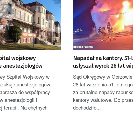
pital wojskowy
Napadał na kantory. 51-
e anestezjologów
usłyszał wyrok 26 lat wi
wy Szpital Wojskowy w
Sąd Okręgowy w Gorzowie 
szukuje anestezjologów.
26 lat więzienia 51-letniego
zaprasza do współpracy
za brutalne napady rabunk
w anestezjologii i
kantory walutowe. Do prze
j terapii. Na chętnych
dochodziło...