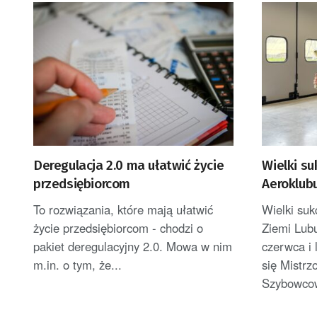
Deregulacja 2.0 ma ułatwić życie
Wielki su
przedsiębiorcom
Aeroklubu
To rozwiązania, które mają ułatwić
Wielki su
życie przedsiębiorcom - chodzi o
Ziemi Lubu
pakiet deregulacyjny 2.0. Mowa w nim
czerwca i 
m.in. o tym, że...
się Mistrz
Szybowcow