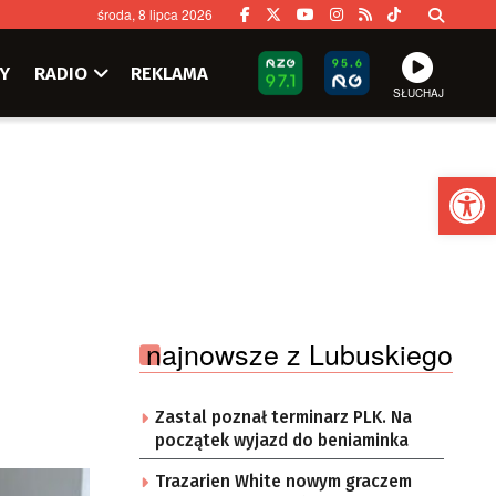
środa, 8 lipca 2026
Y
RADIO
REKLAMA
SŁUCHAJ
Ot
najnowsze z Lubuskiego
Zastal poznał terminarz PLK. Na
początek wyjazd do beniaminka
Trazarien White nowym graczem