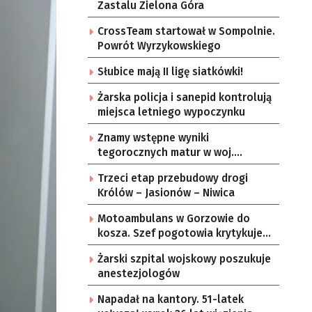
Zastalu Zielona Góra
CrossTeam startował w Sompolnie.
Powrót Wyrzykowskiego
Słubice mają II ligę siatkówki!
Żarska policja i sanepid kontrolują
miejsca letniego wypoczynku
Znamy wstępne wyniki
tegorocznych matur w woj.
lubuskim
Trzeci etap przebudowy drogi
Królów – Jasionów – Niwica
Motoambulans w Gorzowie do
kosza. Szef pogotowia krytykuje
miasto
Żarski szpital wojskowy poszukuje
anestezjologów
Napadał na kantory. 51-latek