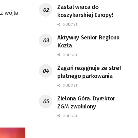
Zastal wraca do
z wójta
koszykarskiej Europy!
0 UDOST.
Aktywny Senior Regionu
Kozła
0 UDOST.
Żagań rezygnuje ze stref
płatnego parkowania
0 UDOST.
Zielona Góra. Dyrektor
ZGM zwolniony
0 UDOST.