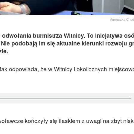
Agnieszka Chud
 odwołania burmistrza Witnicy. To inicjatywa os
Nie podobają im się aktualne kierunki rozwoju 
ie.
ak odpowiada, że w Witnicy i okolicznych miejscow
woławcze kończyły się fiaskiem z uwagi na zbyt nis