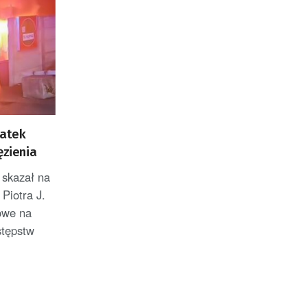
latek
ęzienia
skazał na
 Piotra J.
owe na
stępstw