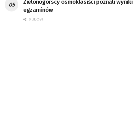
Zielonogórscy ósmoklasiści poznali wyniki
egzaminów
0 UDOST.