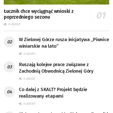
Łucznik chce wyciągnąć wnioski z
poprzedniego sezonu
0 UDOST.
W Zielonej Górze rusza inicjatywa „Piwnice
winiarskie na lato”
0 UDOST.
Ruszają kolejne prace związane z
Zachodnią Obwodnicą Zielonej Góry
0 UDOST.
Co dalej z SKALT? Projekt będzie
realizowany etapami
0 UDOST.