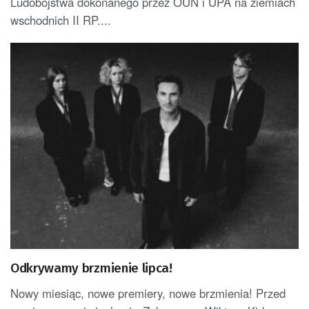
Ludobójstwa dokonanego przez OUN i UPA na ziemiach
wschodnich II RP....
Odkrywamy brzmienie lipca!
Nowy miesiąc, nowe premiery, nowe brzmienia! Przed