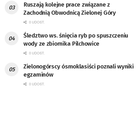
Ruszają kolejne prace związane z
Zachodnią Obwodnicą Zielonej Góry
0 UDOST.
Śledztwo ws. śnięcia ryb po spuszczeniu
wody ze zbiornika Pilchowice
0 UDOST.
Zielonogórscy ósmoklasiści poznali wyniki
egzaminów
0 UDOST.