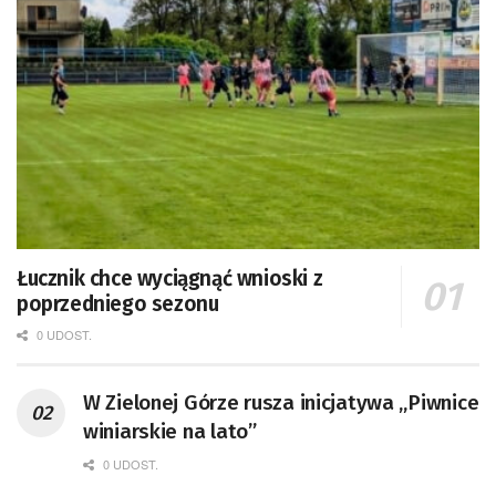
Łucznik chce wyciągnąć wnioski z
poprzedniego sezonu
0 UDOST.
W Zielonej Górze rusza inicjatywa „Piwnice
winiarskie na lato”
0 UDOST.