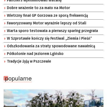
Panthers wyeliminowali Watahę
Dobre wrażenie to za mało na Motor
Wietrzny finał GP Gorzowa ze sporą frekwencją
Faworyzowany Motor wyraźnie lepszy od Stali
Warta sporo testowała a pierwszy sparing przegrała
W Szprotawie kończy się Festiwal „Ziemia i Pieśń”
Odszkodowania za straty spowodowane nawałnicą
Półkolonie nad Jeziorem Lgińsko
Tradycje żyją w Pszczewie
popularne