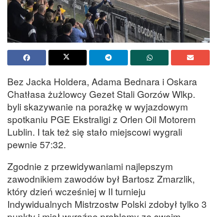
Bez Jacka Holdera, Adama Bednara i Oskara
Chatłasa żużlowcy Gezet Stali Gorzów Wlkp.
byli skazywanie na porażkę w wyjazdowym
spotkaniu PGE Ekstraligi z Orlen Oil Motorem
Lublin. I tak też się stało miejscowi wygrali
pewnie 57:32.
Zgodnie z przewidywaniami najlepszym
zawodnikiem zawodów był Bartosz Zmarzlik,
który dzień wcześniej w II turnieju
Indywidualnych Mistrzostw Polski zdobył tylko 3
punkty i miał wyraźne problemy ze swoim