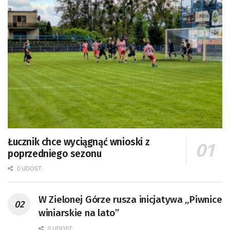
Łucznik chce wyciągnąć wnioski z
poprzedniego sezonu
0 UDOST.
W Zielonej Górze rusza inicjatywa „Piwnice
winiarskie na lato”
0 UDOST.