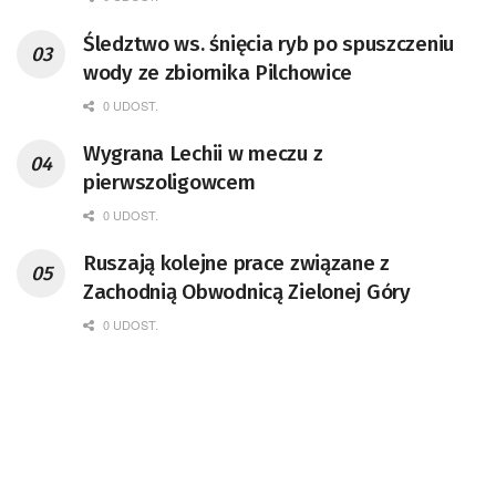
Śledztwo ws. śnięcia ryb po spuszczeniu
wody ze zbiornika Pilchowice
0 UDOST.
Wygrana Lechii w meczu z
pierwszoligowcem
0 UDOST.
Ruszają kolejne prace związane z
Zachodnią Obwodnicą Zielonej Góry
0 UDOST.